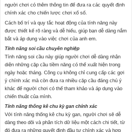
người chơi có thêm thông tin để đưa ra các quyết định
chính xác cho chiến lược chơi xổ số.
Cách bố trí và quy tắc hoạt động của tính năng này
được thiết kế rõ ràng và dễ hiểu, giúp bạn dễ dàng nắm
bắt và áp dụng vào việc chơi của anh em.
Tính năng soi cầu chuyên nghiệp
Tính năng soi cầu này giúp người chơi dễ dàng nhận
diện những cặp cầu tiềm năng có thể xuất hiện trong
ngày hoặc tháng. Công cụ không chỉ cung cấp các gợi
ý chính xác mà còn đưa ra nhiều cặp cầu đáng chú ý
khác để người chơi có thể tham khảo và áp dụng vào
chiến thuật của mình.
Tính năng thống kê chu kỳ gan chính xác
Với tính năng thống kê chu kỳ gan, người chơi sẽ dễ
dàng theo dõi và phân tích dữ liệu một cách chi tiết, từ
đó đưa ra những quyết định đầu tư chính xác và hợp