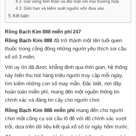
Giữ vững tinh thần và đối mặt với mọi trường hợp
Giới hạn và kiểm soát nguồn vốn đưa vào
Kết luận
Rồng Bạch Kim 888 miễn phí 247
Rồng Bạch Kim 888
đã trở thành một tên tuổi quen
thuộc trong cộng đồng những người yêu thích soi cầu
xổ số 3 miền.
Với uy tín đã được khẳng định qua thời gian, hệ thống
này hiện thu hút hàng triệu người truy cập mỗi ngày,
tìm kiếm những con số may mắn. Đặc biệt, nơi đây
hoàn toàn miễn phí, mang đến một nguồn thông tin
chính xác và đáng tin cậy cho người chơi.
Rồng Bạch Kim 888 miễn phí
mang đến cho người
chơi một công cụ soi cầu lô đề với độ chính xác vượt
trội, dựa trên dữ liệu kết quả xổ số từ ngày hôm trước.