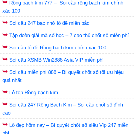
o
o
Rồng bạch kim 777 – Soi cầu rồng bạch kim chính
o
n
xác 100
k
Soi cầu 247 bạc nhớ lô đề miền bắc
Tập đoàn giải mã số học – 7 cao thủ chốt số miễn phí
Soi cầu lô đề Rồng bạch kim chính xác 100
Soi cầu XSMB Win2888 Asia VIP miễn phí
Soi cầu miễn phí 888 – Bí quyết chốt số tối ưu hiệu
quả nhất
Lô top Rồng bạch kim
Soi cầu 247 Rồng Bạch Kim – Soi cầu chốt số đỉnh
cao
Lô đẹp hôm nay – Bí quyết chốt số siêu Vip 247 miễn
phí