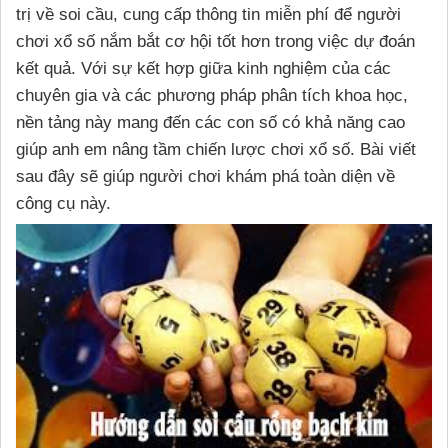
trị về soi cầu, cung cấp thông tin miễn phí để người
chơi xổ số nắm bắt cơ hội tốt hơn trong việc dự đoán
kết quả. Với sự kết hợp giữa kinh nghiệm của các
chuyên gia và các phương pháp phân tích khoa học,
nền tảng này mang đến các con số có khả năng cao
giúp anh em nâng tầm chiến lược chơi xổ số. Bài viết
sau đây sẽ giúp người chơi khám phá toàn diện về
công cụ này.