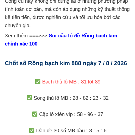
Công cụ này không chỉ dừng lại ở những phương pháp
tính toán cơ bản, mà còn áp dụng những kỹ thuật thống
kê tiên tiến, được nghiên cứu và tối ưu hóa bởi các
chuyên gia.
Xem thêm ===>>>
Soi cầu lô đề Rồng bạch kim
chính xác 100
Chốt số Rồng bạch kim 888 ngày 7 / 8 / 2026
Bạch thủ lô MB : 81 lót 89
Song thủ lô MB : 28 - 82 : 23 - 32
Cặp lô xiên vip : 58 - 96 - 37
Dàn đề 30 số MB đầu : 3 : 5 : 6