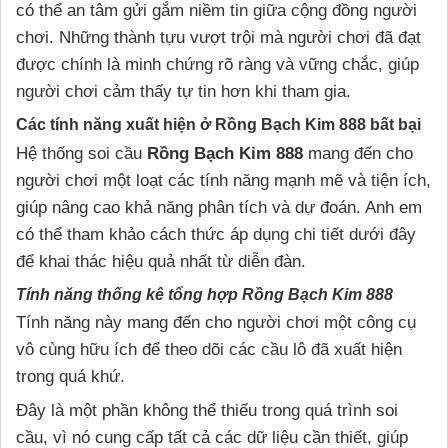
có thể an tâm gửi gắm niềm tin giữa cộng đồng người
chơi. Những thành tựu vượt trội mà người chơi đã đạt
được chính là minh chứng rõ ràng và vững chắc, giúp
người chơi cảm thấy tự tin hơn khi tham gia.
Các tính năng xuất hiện ở Rồng Bạch Kim 888 bất bại
Hệ thống soi cầu
Rồng Bạch Kim 888
mang đến cho
người chơi một loạt các tính năng mạnh mẽ và tiện ích,
giúp nâng cao khả năng phân tích và dự đoán. Anh em
có thể tham khảo cách thức áp dụng chi tiết dưới đây
để khai thác hiệu quả nhất từ diễn đàn.
Tính năng thống kê tổng hợp Rồng Bạch Kim 888
Tính năng này mang đến cho người chơi một công cụ
vô cùng hữu ích để theo dõi các cầu lô đã xuất hiện
trong quá khứ.
Đây là một phần không thể thiếu trong quá trình soi
cầu, vì nó cung cấp tất cả các dữ liệu cần thiết, giúp