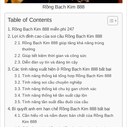
Rồng Bạch Kim 888
Table of Contents
Rồng Bạch Kim 888 miễn phí 247
Lợi ích đỉnh cao của soi cầu Rồng Bạch Kim 888
Rồng Bạch Kim 888 giúp tăng khả năng trúng
thưởng
Giúp tiết kiệm thời gian và công sức
Diễn đàn uy tín và đáng tin cậy
Các tính năng xuất hiện ở Rồng Bạch Kim 888 bất bại
Tính năng thống kê tổng hợp Rồng Bạch Kim 888
Tính năng soi cầu chuyên nghiệp
Tính năng thống kê chu kỳ gan chính xác
Tính năng thống kê tần suất cặp lộn
Tính năng tần suất đầu đuôi của cầu
Bí quyết anh em hạn chế Rồng Bạch Kim 888 bất bại
Cần hiểu rõ và nắm được bản chất của Rồng Bạch
Kim 888