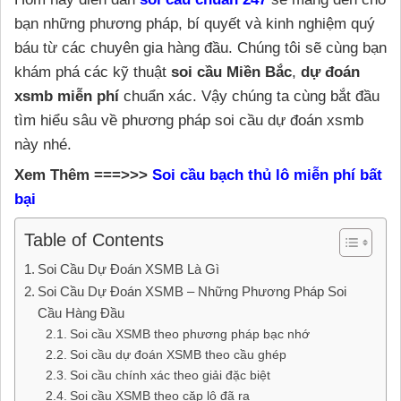
bạn những phương pháp, bí quyết và kinh nghiệm quý
báu từ các chuyên gia hàng đầu. Chúng tôi sẽ cùng bạn
khám phá các kỹ thuật
soi cầu Miền Bắc
,
dự đoán
xsmb miễn phí
chuẩn xác. Vậy chúng ta cùng bắt đầu
tìm hiểu sâu về phương pháp soi cầu dự đoán xsmb
này nhé.
Xem Thêm ===>>>
Soi cầu bạch thủ lô miễn phí bất
bại
Table of Contents
Soi Cầu Dự Đoán XSMB Là Gì
Soi Cầu Dự Đoán XSMB – Những Phương Pháp Soi
Cầu Hàng Đầu
Soi cầu XSMB theo phương pháp bạc nhớ
Soi cầu dự đoán XSMB theo cầu ghép
Soi cầu chính xác theo giải đặc biệt
Soi cầu XSMB theo cặp lô đã ra