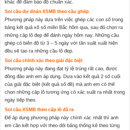
khác để đảm bảo độ chuẩn xác.
Soi cầu dự đoán XSMB theo cầu ghép
Phương pháp này dựa trên việc ghép các con số trong
bảng kết quả xổ số miền Bắc hôm qua, sau đó chọn ra
những cặp lô đẹp để đánh ngày hôm nay. Những cầu
ghép có biên độ từ 3 – 5 ngày với tần suất xuất hiện
đều sẽ tạo ra những cầu lô đẹp.
Soi cầu chính xác theo giải đặc biệt
Phương pháp này đang đạt tỷ lệ trúng rất cao, được
đông đảo anh em áp dụng. Dựa vào kết quả 2 số cuối
của giải đặc biệt (kết quả số đề) mà anh em có thể
chọn những cặp lô tương ứng có xác suất ra nhất trong
ngày tiếp theo.
Soi cầu XSMB theo cặp lô đã ra
Để áp dụng phương pháp này chính xác nhất thì anh
em cần kết hợp với theo dõi bảng thống kê theo từng