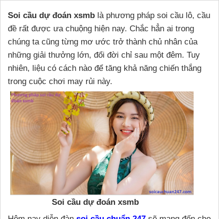
Soi cầu dự đoán xsmb
là phương pháp soi cầu lô, cầu
đề rất được ưa chuộng hiện nay. Chắc hẳn ai trong
chúng ta cũng từng mơ ước trở thành chủ nhân của
những giải thưởng lớn, đổi đời chỉ sau một đêm. Tuy
nhiên, liệu có cách nào để tăng khả năng chiến thắng
trong cuộc chơi may rủi này.
Soi cầu dự đoán xsmb
Hôm nay diễn đàn
soi cầu chuẩn 247
sẽ mang đến cho