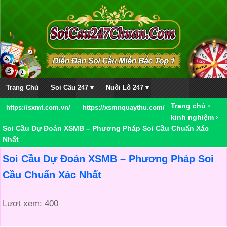
Trang Chủ
Soi Cầu 247 ▾
Nuôi Lô 247 ▾
Trang chủ
›
https://sxmt.com.vn/
https://xsmnquaythu.com/
kinh nghiệm
›
Soi Cầu Dự Đoán XSMB – Phương Pháp Soi Cầu Chuẩn Xác
Nhất
Soi Cầu Dự Đoán XSMB – Phương Pháp Soi
Cầu Chuẩn Xác Nhất
Lượt xem:
400