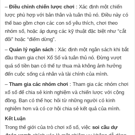
–
Điều chỉnh chiến lược chơi
: Xác định một chiến
lược phù hợp với bản thân và tuân thủ nó. Điều này có
thể bao gồm chọn các con số yêu thích, chơi theo
nhóm số, hoặc áp dụng các kỹ thuật đặc biệt như “cắt
đôi” hoặc “điểm dừng”.
–
Quản lý ngân sách
: Xác định một ngân sách khi bắt
đầu tham gia chơi Xổ Số và tuân thủ nó. Đừng vượt
quá số tiền bạn có thể tự thua mà không ảnh hưởng
đến cuộc sống cá nhân và tài chính của mình.
–
Tham gia các nhóm chơi
: Tham gia các nhóm chơi
xổ số để chia sẻ kinh nghiệm và chiến lược với cộng
đồng. Bạn có thể học hỏi từ những người có kinh
nghiệm hơn và có cơ hội chia sẻ kết quả của mình.
Kết Luận
Trong thế giới của trò chơi xổ số, việc
soi cầu dự