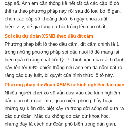
cặp số. Anh em cần thống kê hết tất cả các cặp lô có
thể ra theo phương pháp này rồi sau đó loại bỏ lô gan,
chọn các cặp số khoảng dưới 6 ngày chưa xuất
hiện..v..v, để gia tăng cơ hội trúng lên cao nhất.
Soi cầu dự đoán XSMB theo đầu đít câm
Phương pháp bắt lô theo đầu câm, đít câm chính là 1
trong những phương pháp soi cầu nuôi lô đề mang lại
hiệu quả rõ ràng nhất bởi tỷ lệ chính xác của cách đánh
này lên tới 99% chiến thắng nếu anh em đã nắm bắt rõ
ràng các quy luật, bí quyết của hình thức lô tô này.
Phương pháp dự đoán XSMB từ kinh nghiệm dân gian
Nhiều người chơi xổ số vẫn dựa vào các kinh nghiệm
dân gian như giấc mơ, quan niệm phong thủy hoặc
những sự kiện đặc biệt xảy ra trong đời sống để đưa ra
các dự đoán. Mặc dù không có căn cứ khoa học,
nhưng đây là cách dự đoán phổ biến trong dân gian,