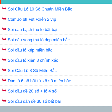
e
o
e
b
d
Soi Cầu Lô 10 Số Chuẩn Miền Bắc
o
o
ComBo btl +stl+xiên 2 vip
o
n
Soi cầu bạch thủ lô bất bại
k
Soi cầu song thủ lô đẹp miền bắc
Soi cầu lô kép miền bắc
Soi cầu lô xiên 3 chính xác
Soi Cầu Lô 8 Số Miền Bắc
Dàn lô 6 số bất tử xổ số miền bắc
Soi cầu đề 20 số + lô 4 số
Soi cầu dàn đề 30 số bất bại