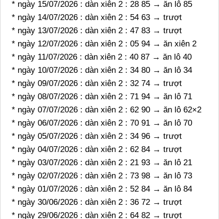
* ngày 15
/07/2026 : dàn xiên 2 : 28 85 → ăn lô 85
* ngày 14
/07/2026 : dàn xiên 2 : 54 63 →
trượt
* ngày 13
/07/2026 : dàn xiên 2 : 47 83 → trượt
* ngày 12
/07/2026 : dàn xiên 2 : 05 94 → ăn xiên 2
* ngày 11
/07/2026 : dàn xiên 2 : 40 87 → ăn lô 40
* ngày 10
/07/2026 : dàn xiên 2 : 34 80 → ăn lô 34
* ngày 09
/07/2026 : dàn xiên 2 : 32 74 →
trượt
* ngày 08
/07/2026 : dàn xiên 2 : 71 94 → ăn lô 71
* ngày 07
/07/2026 : dàn xiên 2 : 62 90 → ăn lô 62×2
* ngày 06
/07/2026 : dàn xiên 2 : 70 91 → ăn lô 70
* ngày 05
/07/2026 : dàn xiên 2 : 34 96 →
trượt
* ngày 04
/07/2026 : dàn xiên 2 : 62 84 → trượt
* ngày 03
/07/2026 : dàn xiên 2 : 21 93 → ăn lô 21
* ngày 02
/07/2026 : dàn xiên 2 : 73 98 → ăn lô 73
* ngày 01
/07/2026 : dàn xiên 2 : 52 84 → ăn lô 84
* ngày 30
/06/2026 : dàn xiên 2 : 36 72 → trượt
* ngày 29
/06/2026 : dàn xiên 2 : 64 82 → trượt