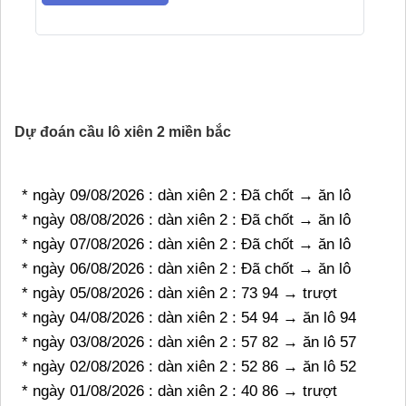
Dự đoán cầu lô xiên 2 miền bắc
* ngày 09
/08/2026 : dàn xiên 2 : Đã chốt → ăn lô
* ngày 08
/08/2026 : dàn xiên 2 : Đã chốt → ăn lô
* ngày 07
/08/2026 : dàn xiên 2 : Đã chốt → ăn lô
* ngày 06
/08/2026 : dàn xiên 2 : Đã chốt → ăn lô
* ngày 05
/08/2026 : dàn xiên 2 : 73 94 →
trượt
* ngày 04
/08/2026 : dàn xiên 2 : 54 94 → ăn lô 94
* ngày 03
/08/2026 : dàn xiên 2 : 57 82 → ăn lô 57
* ngày 02
/08/2026 : dàn xiên 2 : 52 86 → ăn lô 52
* ngày 01
/08/2026 : dàn xiên 2 : 40 86 →
trượt