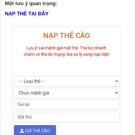
Một lưu ý quan trọng:
NẠP THẺ TẠI ĐÂY