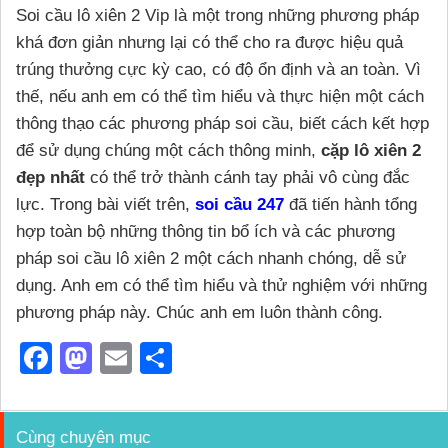
Soi cầu lô xiên 2 Vip là một trong những phương pháp
khá đơn giản nhưng lại có thể cho ra được hiệu quả
trúng thưởng cực kỳ cao, có độ ổn định và an toàn. Vì
thế, nếu anh em có thể tìm hiểu và thực hiện một cách
thông thạo các phương pháp soi cầu, biết cách kết hợp
để sử dụng chúng một cách thông minh,
cặp lô xiên 2
đẹp nhất
có thể trở thành cánh tay phải vô cùng đắc
lực. Trong bài viết trên,
soi cầu 247
đã tiến hành tổng
hợp toàn bộ những thông tin bổ ích và các phương
pháp soi cầu lô xiên 2 một cách nhanh chóng, dễ sử
dụng. Anh em có thể tìm hiểu và thử nghiệm với những
phương pháp này. Chúc anh em luôn thành công.
F
M
E
S
a
a
m
h
c
st
ail
ar
Cùng chuyên mục