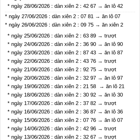
* ngày 28
/06/2026 : dàn xiên 2 : 42 67 → ăn lô 42
* ngày 27
/06/2026 : dàn xiên 2 : 07 81 → ăn lô 07
* ngày 26
/06/2026 : dàn xiên 2 : 09 75 → ăn xiên 2
* ngày 25
/06/2026 : dàn xiên 2 : 63 89 → trượt
* ngày 24
/06/2026 : dàn xiên 2 : 36 90 → ăn lô 90
* ngày 23
/06/2026 : dàn xiên 2 : 87 43 → ăn lô 87
* ngày 22
/06/2026 : dàn xiên 2 : 43 76 → trượt
* ngày 21
/06/2026 : dàn xiên 2 : 92 75 → trượt
* ngày 20
/06/2026 : dàn xiên 2 : 32 97 → ăn lô 97
* ngày 19
/06/2026 : dàn xiên 2 : 21 58 → ăn lô 21
* ngày 18
/06/2026 : dàn xiên 2 : 30 92 → ăn lô 30
* ngày 17
/06/2026 : dàn xiên 2 : 37 82 → trượt
* ngày 16
/06/2026 : dàn xiên 2 : 36 87 → ăn lô 36
* ngày 15
/06/2026 : dàn xiên 2 : 07 76 → ăn lô 07
* ngày 14
/06/2026 : dàn xiên 2 : 42 96 → trượt
* ngày 13
/06/2026 : dàn xiên 2 : 32 67 → trượt