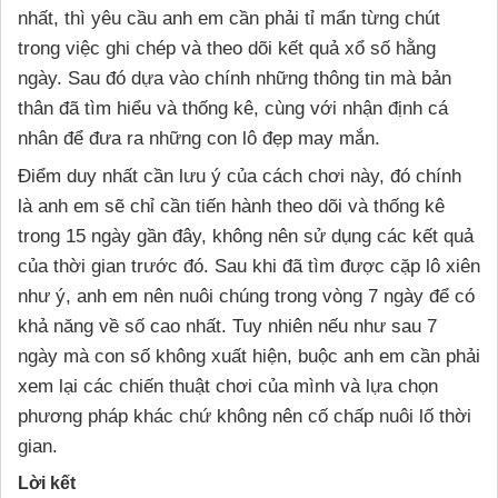
nhất, thì yêu cầu anh em cần phải tỉ mẩn từng chút
trong việc ghi chép và theo dõi kết quả xổ số hằng
ngày. Sau đó dựa vào chính những thông tin mà bản
thân đã tìm hiểu và thống kê, cùng với nhận định cá
nhân để đưa ra những con lô đẹp may mắn.
Điểm duy nhất cần lưu ý của cách chơi này, đó chính
là anh em sẽ chỉ cần tiến hành theo dõi và thống kê
trong 15 ngày gần đây, không nên sử dụng các kết quả
của thời gian trước đó. Sau khi đã tìm được cặp lô xiên
như ý, anh em nên nuôi chúng trong vòng 7 ngày để có
khả năng về số cao nhất. Tuy nhiên nếu như sau 7
ngày mà con số không xuất hiện, buộc anh em cần phải
xem lại các chiến thuật chơi của mình và lựa chọn
phương pháp khác chứ không nên cố chấp nuôi lố thời
gian.
Lời kết