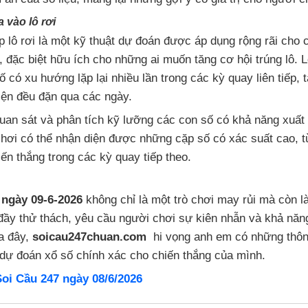
 vào lô rơi
lô rơi là một kỹ thuật dự đoán được áp dụng rộng rãi cho 
 đặc biệt hữu ích cho những ai muốn tăng cơ hội trúng lô. 
 có xu hướng lặp lại nhiều lần trong các kỳ quay liên tiếp, 
iện đều đặn qua các ngày.
an sát và phân tích kỹ lưỡng các con số có khả năng xuất 
chơi có thể nhận diện được những cặp số có xác suất cao, t
ến thắng trong các kỳ quay tiếp theo.
 ngày 09-6-2026
không chỉ là một trò chơi may rủi mà còn l
, đầy thử thách, yêu cầu người chơi sự kiên nhẫn và khả năn
a đây,
soicau247chuan.com
hi vọng anh em có những thôn
dự đoán xổ số chính xác cho chiến thắng của mình.
Soi Cầu 247 ngày 08/6/2026