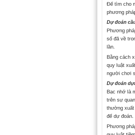
Để tìm cho
phương pháp
Dự đoán cầu
Phương pháp
số đã về tro
lần.
Bằng cách xe
quy luật xuấ
người chơi 
Dự đoán dự
Bạc nhớ là 
trên sự quan
thường xuất
để dự đoán.
Phương pháp
quy luật tiề