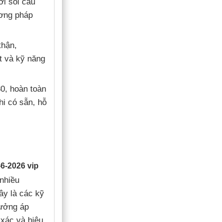
ời soi cầu
ương pháp
thận,
t và kỹ năng
0, hoàn toàn
hi có sẵn, hỗ
6-2026 vip
nhiều
ây là các kỹ
tưởng áp
 xác và hiệu