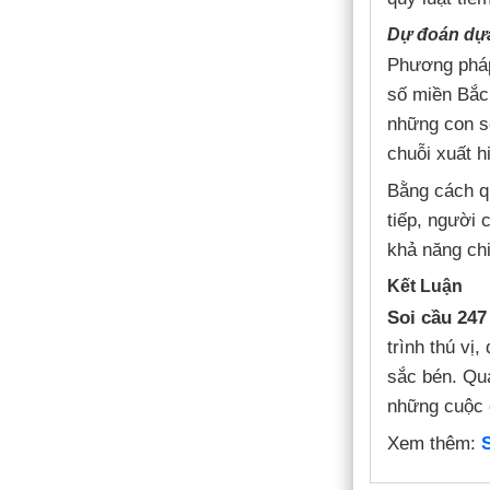
Dự đoán dựa
Phương pháp 
số miền Bắc,
những con số
chuỗi xuất h
Bằng cách qu
tiếp, người 
khả năng chi
Kết Luận
Soi cầu 247
trình thú vị
sắc bén. Qu
những cuộc 
Xem thêm: