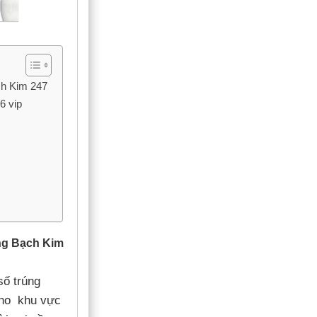
ch Kim 247
6 vip
ồng Bạch Kim
số trúng
cho khu vực