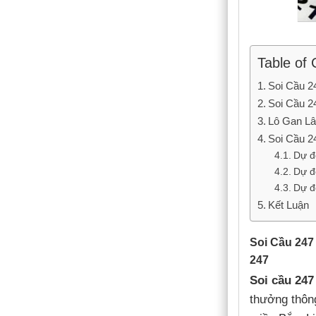
Table of 
Soi Cầu 2
Soi Cầu 2
Lô Gan L
Soi Cầu 2
Dự đ
Dự đ
Dự đ
Kết Luận
Soi Cầu 247
247
Soi cầu 247
thưởng thôn