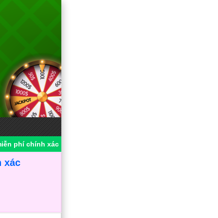
iễn phí chính xác
h xác