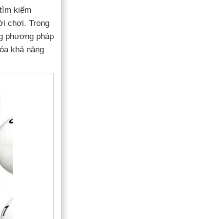
 tìm kiếm
i chơi. Trong
ng phương pháp
hóa khả năng