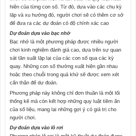
hiện của từng con số. Từ đó, dựa vào các chu kỳ
lặp và xu hướng đó, người chơi sẽ có thêm cơ sở
để đưa ra các dự đoán có độ chính xác cao
Dự đoán dựa vào bạc nhớ
Bạc nhớ là một phương pháp được nhiều người
chơi kinh nghiệm đánh giá cao, dựa trên sự quan
sát tần suất lặp lại của các con số qua các kỳ
quay. Những con số thường xuất hiện gần nhau
hoặc theo chuỗi trong quá khứ sẽ được xem xét
cẩn thận để dự đoán.
Phương pháp này không chỉ đơn thuần là một lối
thống kê mà còn kết hợp những quy luật tiềm ẩn
của số liệu, mang lại những gợi ý có giá trị cho
người chơi.
Dự đoán dựa vào lô rơi