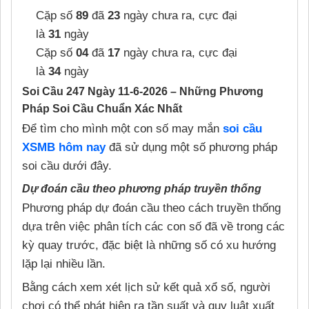
Cặp số
89
đã
23
ngày chưa ra, cực đại
là
31
ngày
Cặp số
04
đã
17
ngày chưa ra, cực đại
là
34
ngày
Soi Cầu 247 Ngày 11-6-2026 – Những Phương
Pháp Soi Cầu Chuẩn Xác Nhất
Để tìm cho mình một con số may mắn
soi cầu
XSMB hôm nay
đã sử dụng một số phương pháp
soi cầu dưới đây.
Dự đoán cầu theo phương pháp truyền thống
Phương pháp dự đoán cầu theo cách truyền thống
dựa trên việc phân tích các con số đã về trong các
kỳ quay trước, đặc biệt là những số có xu hướng
lặp lại nhiều lần.
Bằng cách xem xét lịch sử kết quả xổ số, người
chơi có thể phát hiện ra tần suất và quy luật xuất