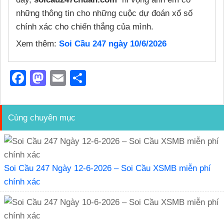
những thông tin cho những cuộc dự đoán xổ số
chính xác cho chiến thắng của mình.
Xem thêm:
Soi Cầu 247 ngày 10/6/2026
F
M
E
S
a
a
m
h
c
st
ail
ar
Cùng chuyên mục
e
o
e
b
d
o
o
Soi Cầu 247 Ngày 12-6-2026 – Soi Cầu XSMB miễn phí
o
n
chính xác
k