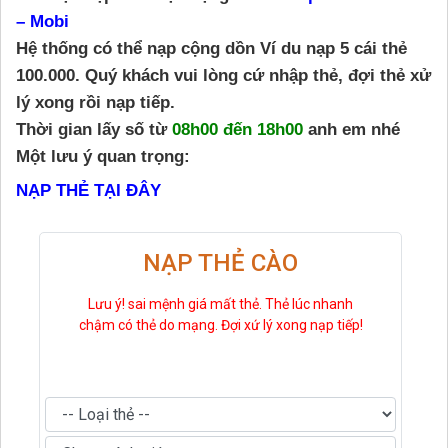
– Mobi
Hệ thống có thể nạp cộng dồn Ví du nạp 5 cái thẻ
100.000. Quý khách vui lòng cứ nhập thẻ, đợi thẻ xử
lý xong rồi nạp tiếp.
Thời gian lấy số từ
08h00 đến 18h00
anh em nhé
Một lưu ý quan trọng:
NẠP THẺ TẠI ĐÂY