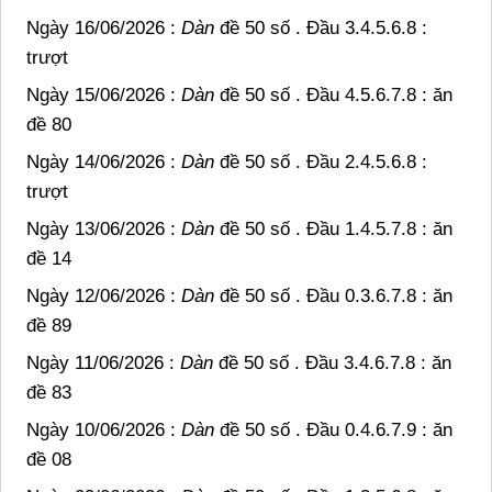
Ngày 16/06/2026 :
Dàn
đề 50 số . Đầu 3.4.5.6.8 :
trượt
Ngày 15/06/2026 :
Dàn
đề 50 số . Đầu 4.5.6.7.8 : ăn
đề 80
Ngày 14/06/2026 :
Dàn
đề 50 số . Đầu 2.4.5.6.8 :
trượt
Ngày 13/06/2026 :
Dàn
đề 50 số . Đầu 1.4.5.7.8 : ăn
đề 14
Ngày 12/06/2026 :
Dàn
đề 50 số . Đầu 0.3.6.7.8 : ăn
đề 89
Ngày 11/06/2026 :
Dàn
đề 50 số . Đầu 3.4.6.7.8 : ăn
đề 83
Ngày 10/06/2026 :
Dàn
đề 50 số . Đầu 0.4.6.7.9 : ăn
đề 08