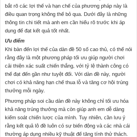
bắt rõ các lợi thế và hạn chế của phương pháp này là
điều quan trọng không thể bỏ qua. Dưới đây là những
thông tin chi tiết mà anh em cần hiểu rõ trước khi áp
dụng để đạt kết quả tốt nhất.
Ưu điểm
Khi bàn đến lợi thế của dàn đề 50 số cao thủ, có thể nói
rằng đây là một phương pháp tối ưu giúp người chơi
cải thiện xác suất chiến thắng, với tỷ lệ thành công có
thể đạt đến gần như tuyệt đối. Với dàn đề này, người
chơi có khả năng hạn chế thua lỗ và tăng cơ hội trúng
thưởng mỗi ngày.
Phương pháp soi cầu dàn đề này không chỉ tối ưu hóa
khả năng trúng thưởng mà còn giúp anh em dễ dàng
kiểm soát chiến lược của mình. Tuy nhiên, cần lưu ý
rằng kết quả lô đề luôn có sự biến động và các nhà cái
thường áp dụng nhiều kỹ thuật để tăng tính thử thách.