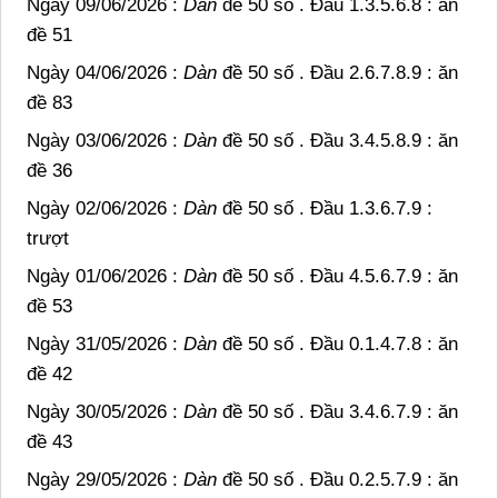
Ngày 09/06/2026 :
Dàn
đề 50 số . Đầu 1.3.5.6.8 : ăn
đề 51
Ngày 04/06/2026 :
Dàn
đề 50 số . Đầu 2.6.7.8.9 : ăn
đề 83
Ngày 03/06/2026 :
Dàn
đề 50 số . Đầu 3.4.5.8.9 : ăn
đề 36
Ngày 02/06/2026 :
Dàn
đề 50 số . Đầu 1.3.6.7.9 :
trượt
Ngày 01/06/2026 :
Dàn
đề 50 số . Đầu 4.5.6.7.9 : ăn
đề 53
Ngày 31/05/2026 :
Dàn
đề 50 số . Đầu 0.1.4.7.8 : ăn
đề 42
Ngày 30/05/2026 :
Dàn
đề 50 số . Đầu 3.4.6.7.9 : ăn
đề 43
Ngày 29/05/2026 :
Dàn
đề 50 số . Đầu 0.2.5.7.9 : ăn