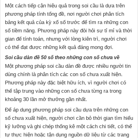
Một cách tiếp cận hiệu quả trong soi cầu là dựa trên
phương pháp tính tổng đề, nơi người chơi phân tích
bảng kết quả của kỳ xổ số trước để tìm ra những con
số tiềm năng. Phương pháp này đòi hỏi sự tỉ mỉ và thời
gian để tính toán, nhưng với lòng kiên trì, người chơi
có thể đạt được những kết quả đáng mong đợi.
Soi cầu dàn đề 50 số theo những con số chưa về
Một phương pháp soi cầu dàn đề được nhiều người tin
dùng chính là phân tích các con số chưa xuất hiện.
Phương pháp này đặc biệt hữu ích, vì người chơi có
thể tập trung vào những con số chưa từng ra trong
khoảng 30 lần mở thưởng gần nhất.
Để áp dụng phương pháp soi cầu dựa trên những con
số chưa xuất hiện, người chơi cần bỏ thời gian tìm hiểu
kỹ lưỡng và ghi chép thống kê một cách chi tiết, có thể
tự thực hiện hoặc tận dụng nguồn dữ liệu từ các trang