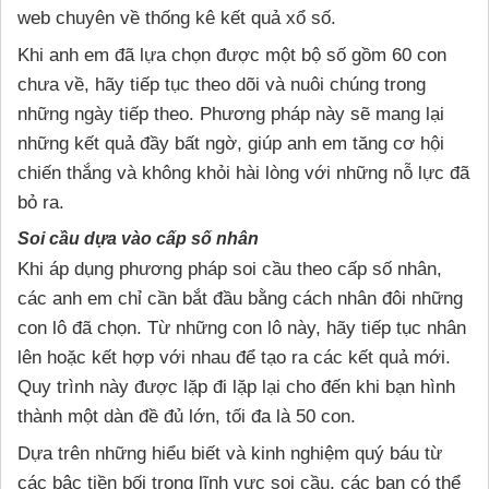
web chuyên về thống kê kết quả xổ số.
Khi anh em đã lựa chọn được một bộ số gồm 60 con
chưa về, hãy tiếp tục theo dõi và nuôi chúng trong
những ngày tiếp theo. Phương pháp này sẽ mang lại
những kết quả đầy bất ngờ, giúp anh em tăng cơ hội
chiến thắng và không khỏi hài lòng với những nỗ lực đã
bỏ ra.
Soi cầu dựa vào cấp số nhân
Khi áp dụng phương pháp soi cầu theo cấp số nhân,
các anh em chỉ cần bắt đầu bằng cách nhân đôi những
con lô đã chọn. Từ những con lô này, hãy tiếp tục nhân
lên hoặc kết hợp với nhau để tạo ra các kết quả mới.
Quy trình này được lặp đi lặp lại cho đến khi bạn hình
thành một dàn đề đủ lớn, tối đa là 50 con.
Dựa trên những hiểu biết và kinh nghiệm quý báu từ
các bậc tiền bối trong lĩnh vực soi cầu, các bạn có thể