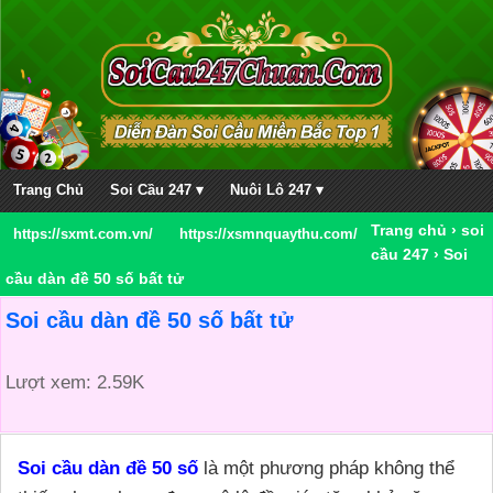
Trang Chủ
Soi Cầu 247 ▾
Nuôi Lô 247 ▾
Trang chủ
›
soi
https://sxmt.com.vn/
https://xsmnquaythu.com/
cầu 247
›
Soi
cầu dàn đề 50 số bất tử
Soi cầu dàn đề 50 số bất tử
Lượt xem:
2.59K
Soi cầu dàn đề 50 số
là một phương pháp không thể