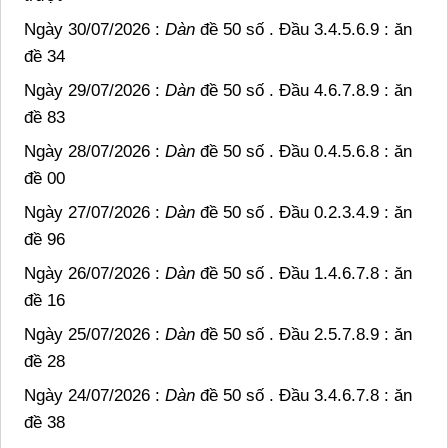
Ngày 30/07/2026 :
Dàn
đề 50 số . Đầu 3.4.5.6.9 : ăn
đề 34
Ngày 29/07/2026 :
Dàn
đề 50 số . Đầu 4.6.7.8.9 : ăn
đề 83
Ngày 28/07/2026 :
Dàn
đề 50 số . Đầu 0.4.5.6.8 : ăn
đề 00
Ngày 27/07/2026 :
Dàn
đề 50 số . Đầu 0.2.3.4.9 : ăn
đề 96
Ngày 26/07/2026 :
Dàn
đề 50 số . Đầu 1.4.6.7.8 : ăn
đề 16
Ngày 25/07/2026 :
Dàn
đề 50 số . Đầu 2.5.7.8.9 : ăn
đề 28
Ngày 24/07/2026 :
Dàn
đề 50 số . Đầu 3.4.6.7.8 : ăn
đề 38