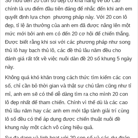
Sở hữu đến 20 con số đẹp có khả năng về bờ cao
chính là ưu điểm đầu tiên đáng để nhắc đến khi anh em
quyết định lựa chọn phương pháp này. Với 20 con lô
đẹp, tỉ lệ ăn thưởng của anh em đã được nâng lên một
mức mới bởi anh em có đến 20 cơ hội để chiến thắng.
Được biết rằng khi soi với các phương pháp như song
thủ lô hay bạch thủ lô, các đề thủ lâu năm đều cho
đánh giá rất tốt về việc nuôi dàn đề 20 số khung 5 ngày
này.
Không quá khó khăn trong cách thức tìm kiếm các con
số, chỉ cần bỏ thời gian và thật sự chú tâm cũng như tỉ
mỉ, anh em sẽ có thể dễ dàng tìm ra cho mình 20 con
lô đẹp nhất để tham chiến. Chính vì thế dù là các cao
thủ lâu năm hay các anh em mới tập tành giải trí cùng
lô số đều có thể áp dụng được chiến thuật nuôi đề
khung này một cách vô cùng hiệu quả.
Sự đa dạng và linh hoạt với 20 con số và các dự đoán