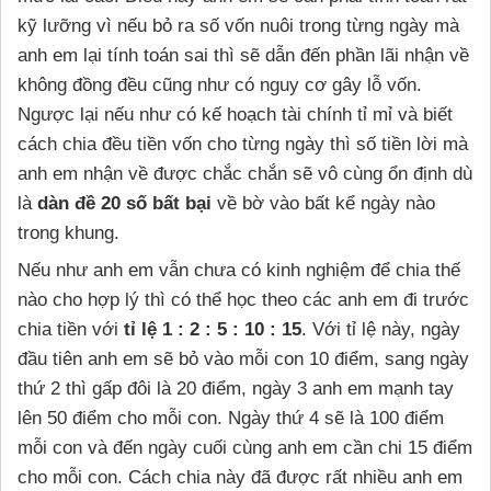
kỹ lưỡng vì nếu bỏ ra số vốn nuôi trong từng ngày mà
anh em lại tính toán sai thì sẽ dẫn đến phần lãi nhận về
không đồng đều cũng như có nguy cơ gây lỗ vốn.
Ngược lại nếu như có kế hoạch tài chính tỉ mỉ và biết
cách chia đều tiền vốn cho từng ngày thì số tiền lời mà
anh em nhận về được chắc chắn sẽ vô cùng ổn định dù
là
dàn đề 20 số bất bại
về bờ vào bất kể ngày nào
trong khung.
Nếu như anh em vẫn chưa có kinh nghiệm để chia thế
nào cho hợp lý thì có thể học theo các anh em đi trước
chia tiền với
tỉ lệ 1 : 2 : 5 : 10 : 15
. Với tỉ lệ này, ngày
đầu tiên anh em sẽ bỏ vào mỗi con 10 điểm, sang ngày
thứ 2 thì gấp đôi là 20 điểm, ngày 3 anh em mạnh tay
lên 50 điểm cho mỗi con. Ngày thứ 4 sẽ là 100 điểm
mỗi con và đến ngày cuối cùng anh em cần chi 15 điểm
cho mỗi con. Cách chia này đã được rất nhiều anh em