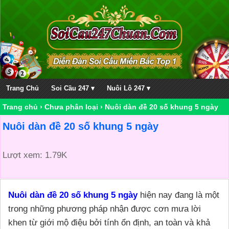
Trang Chủ
Soi Cầu 247 ▾
Nuôi Lô 247 ▾
Trang chủ
›
Chưa phân loại
›
Nuôi dàn đề 20 số khung 5 ngày
Nuôi dàn đề 20 số khung 5 ngày
Lượt xem:
1.79K
Nuôi dàn đề 20 số khung 5 ngày
hiện nay đang là một
trong những phương pháp nhận được cơn mưa lời
khen từ giới mộ điệu bởi tính ổn định, an toàn và khả