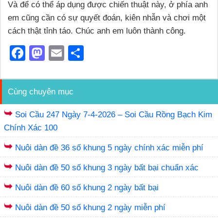
Và để có thể áp dụng được chiến thuật này, ở phía anh
em cũng cần có sự quyết đoán, kiên nhẫn và chơi một
cách thật tỉnh táo. Chúc anh em luôn thành công.
F
M
E
S
a
a
m
h
c
st
ail
ar
Cùng chuyên mục
e
o
e
b
d
Soi Cầu 247 Ngày 7-4-2026 – Soi Cầu Rồng Bạch Kim
o
o
Chính Xác 100
o
n
Nuôi dàn đề 36 số khung 5 ngày chính xác miễn phí
k
Nuôi dàn đề 50 số khung 3 ngày bất bại chuẩn xác
Nuôi dàn đề 60 số khung 2 ngày bất bại
Nuôi dàn đề 50 số khung 2 ngày miễn phí