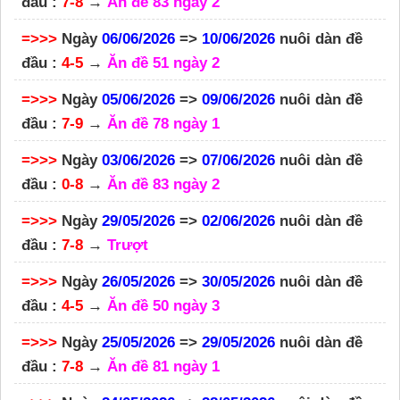
đầu :
7-8
→
Ăn đề 83 ngày 2
=>>>
Ngày
06/06/2026
=>
10/06/2026
nuôi dàn đề
đầu :
4-5
→
Ăn đề 51 ngày 2
=>>>
Ngày
05/06/2026
=>
09/06/2026
nuôi dàn đề
đầu :
7-9
→
Ăn đề 78 ngày 1
=>>>
Ngày
03/06/2026
=>
07/06/2026
nuôi dàn đề
đầu :
0-8
→
Ăn đề 83 ngày 2
=>>>
Ngày
29/05/2026
=>
02/06/2026
nuôi dàn đề
đầu :
7-8
→
Trượt
=>>>
Ngày
26/05/2026
=>
30/05/2026
nuôi dàn đề
đầu :
4-5
→
Ăn đề 50 ngày 3
=>>>
Ngày
25/05/2026
=>
29/05/2026
nuôi dàn đề
đầu :
7-8
→
Ăn đề 81 ngày 1