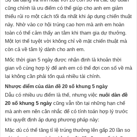
cũng chính là ưu điểm có thể giúp cho anh em giảm
thiểu rủi ro một cách tối đa nhất khi áp dụng chiến thuật
này. Nhờ vào cơ hội trúng cao hơn mà anh em hoàn
toàn có thể cảm thấy an tâm khi tham gia dự thưởng.
Một lợi thế tuyệt vời không chỉ về mặt chiến thuật mà
còn cả về tâm lý dành cho anh em.
Mốc thời gian 5 ngày được nhận định là khoản thời
gian vô cùng hợp lý để anh em có thể đợi con số về mà
lại không cần phải tốn quá nhiều tài chính.
Nhược điểm của dàn đề 20 số khung 5 ngày
Dẫu có nhiều ưu điểm là thế, nhưng việc
nuôi dàn đề
20 số khung 5 ngày
cũng vẫn tồn tại những hạn chế
mà anh em nên cân nhắc để có tính toán hợp lý trước
khi quyết định áp dụng phương pháp này:
Mặc dù có thể tăng tỉ lệ trúng thưởng lên gấp 20 lần so