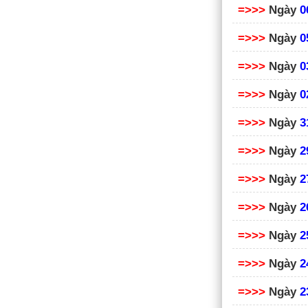
=>>>
Ngày
0
=>>>
Ngày
0
=>>>
Ngày
0
=>>>
Ngày
0
=>>>
Ngày
3
=>>>
Ngày
2
=>>>
Ngày
2
=>>>
Ngày
2
=>>>
Ngày
2
=>>>
Ngày
2
=>>>
Ngày
2