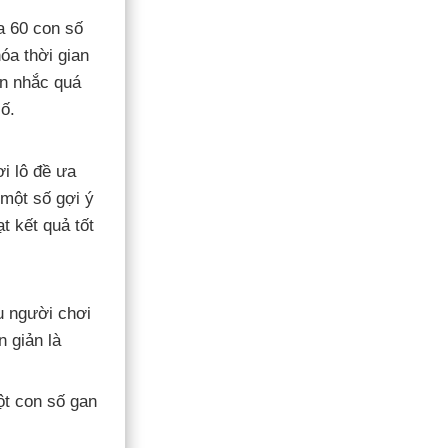
a 60 con số
óa thời gian
ân nhắc quá
ố.
i lô đề ưa
một số gợi ý
t kết quả tốt
u người chơi
 giản là
ột con số gan