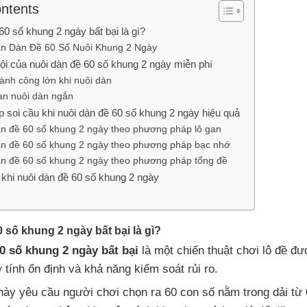
ontents
60 số khung 2 ngày bất bại là gì?
n Dàn Đề 60 Số Nuôi Khung 2 Ngày
ội của nuôi dàn đề 60 số khung 2 ngày miễn phí
hành công lớn khi nuôi dàn
ian nuôi dàn ngắn
soi cầu khi nuôi dàn đề 60 số khung 2 ngày hiệu quả
àn đề 60 số khung 2 ngày theo phương pháp lô gan
àn đề 60 số khung 2 ngày theo phương pháp bạc nhớ
àn đề 60 số khung 2 ngày theo phương pháp tổng đề
khi nuôi dàn đề 60 số khung 2 ngày
 số khung 2 ngày bất bại là gì?
0 số khung 2 ngày bất bại
là một chiến thuật chơi lô đề đ
tính ổn định và khả năng kiểm soát rủi ro.
ày yêu cầu người chơi chọn ra 60 con số nằm trong dải từ 