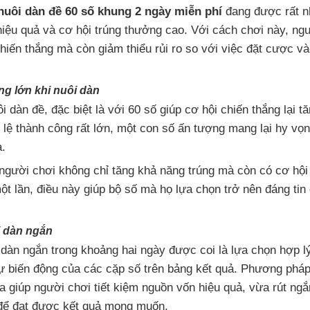
nuôi dàn đề 60 số khung 2 ngày miễn phí
đang được rất n
 hiệu quả và cơ hội trúng thưởng cao. Với cách chơi này, ng
 chiến thắng mà còn giảm thiểu rủi ro so với việc đặt cược v
ng lớn khi nuôi dàn
i dàn đề, đặc biệt là với 60 số giúp cơ hội chiến thắng lại t
ỷ lệ thành công rất lớn, một con số ấn tượng mang lại hy vọ
a.
người chơi không chỉ tăng khả năng trúng mà còn có cơ hội 
ột lần, điều này giúp bộ số mà họ lựa chọn trở nên đáng ti
i dàn ngắn
 dàn ngắn trong khoảng hai ngày được coi là lựa chọn hợp l
ự biến động của các cặp số trên bảng kết quả. Phương pháp
ừa giúp người chơi tiết kiệm nguồn vốn hiệu quả, vừa rút ngắ
t để đạt được kết quả mong muốn.