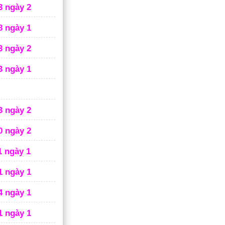
3 ngày 2
8 ngày 1
3 ngày 2
3 ngày 1
3 ngày 2
0 ngày 2
1 ngày 1
1 ngày 1
4 ngày 1
1 ngày 1