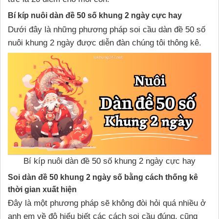
Bí kíp nuôi dàn đề 50 số khung 2 ngày cực hay
Dưới đây là những phương pháp soi cầu dàn đề 50 số
nuôi khung 2 ngày được diễn đàn chúng tôi thông kê.
Bí kíp nuôi dàn đề 50 số khung 2 ngày cực hay
Soi dàn đề 50 khung 2 ngày số bằng cách thống kê
thời gian xuất hiện
Đây là một phương pháp sẽ không đòi hỏi quá nhiều ở
anh em về độ hiểu biết các cách soi cầu đúng, cũng