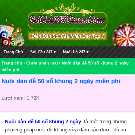
Trang Chủ
Soi Cầu 247 ▾
Nuôi Lô 247 ▾
Trang chủ
›
Chưa phân loại
›
Nuôi dàn đề 50 số khung 2 ngày
miễn phí
Nuôi dàn đề 50 số khung 2 ngày miễn phí
Lượt xem:
1.72K
Nuôi dàn đề 50 số khung 2 ngày
là một trong những
phương pháp nuôi đề khung vừa đảm bảo được độ an