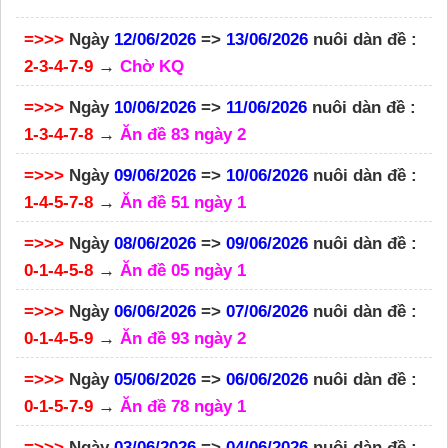
=>>>
Ngày
12/06/2026
=>
13/06/2026
nuôi dàn đề :
2-3-4-7-9
→
Chờ KQ
=>>>
Ngày
10/06/2026
=>
11/06/2026
nuôi dàn đề :
1-3-4-7-8
→
Ăn đề 83 ngày 2
=>>>
Ngày
09/06/2026
=>
10/06/2026
nuôi dàn đề :
1-4-5-7-8
→
Ăn đề 51 ngày 1
=>>>
Ngày
08/06/2026
=>
09/06/2026
nuôi dàn đề :
0-1-4-5-8
→
Ăn đề 05 ngày 1
=>>>
Ngày
06/06/2026
=>
07/06/2026
nuôi dàn đề :
0-1-4-5-9
→
Ăn đề 93 ngày 2
=>>>
Ngày
05/06/2026
=>
06/06/2026
nuôi dàn đề :
0-1-5-7-9
→
Ăn đề 78 ngày 1
=>>>
Ngày
03/06/2026
=>
04/06/2026
nuôi dàn đề :