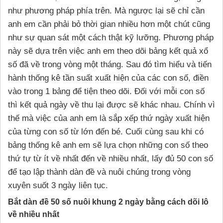
như phương pháp phía trên. Mà ngược lại sẽ chỉ cần
anh em cần phải bỏ thời gian nhiều hơn một chút cũng
như sự quan sát một cách thật kỹ lưỡng. Phương pháp
này sẽ dựa trên việc anh em theo dõi bảng kết quả xổ
số đã về trong vòng một tháng. Sau đó tìm hiểu và tiến
hành thống kê tần suất xuất hiện của các con số, điền
vào trong 1 bảng để tiện theo dõi. Đối với mỗi con số
thì kết quả ngày về thu lại được sẽ khác nhau. Chính vì
thế mà việc của anh em là sắp xếp thứ ngày xuất hiện
của từng con số từ lớn đến bé. Cuối cùng sau khi có
bảng thống kê anh em sẽ lựa chọn những con số theo
thứ tự từ ít về nhất đến về nhiều nhất, lấy đủ 50 con số
để tạo lập thành dàn đề và nuôi chúng trong vòng
xuyên suốt 3 ngày liên tục.
Bắt dàn đề 50 số nuôi khung 2 ngày bằng cách dõi lô
về nhiều nhất