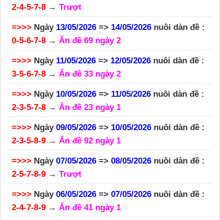
2-4-5-7-8
→
Trượt
=>>>
Ngày
13/05/2026
=>
14/05/2026
nuôi dàn đề :
0-5-6-7-8
→
Ăn đề 69 ngày 2
=>>>
Ngày
11/05/2026
=>
12/05/2026
nuôi dàn đề :
3-5-6-7-8
→
Ăn đề 33 ngày 2
=>>>
Ngày
10/05/2026
=>
11/05/2026
nuôi dàn đề :
2-3-5-7-8
→
Ăn đề 23 ngày 1
=>>>
Ngày
09/05/2026
=>
10/05/2026
nuôi dàn đề :
2-3-5-8-9
→
Ăn đề 92 ngày 1
=>>>
Ngày
07/05/2026
=>
08/05/2026
nuôi dàn đề :
2-5-7-8-9
→
Trượt
=>>>
Ngày
06/05/2026
=>
07/05/2026
nuôi dàn đề :
2-4-7-8-9
→
Ăn đề 41 ngày 1