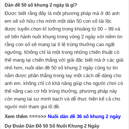
Dàn đề 50 số khung 2 ngày là gì?
Được biết rằng đây là một phương pháp mà ở đó anh
em sẽ sở hữu cho mình một dàn 50 con số tài lộc
được tuyển chọn kĩ lưỡng trong khoảng từ 00 – 99 và
sẽ tiến hành nuôi khung trong vòng 2 ngày với niềm tin
rằng con số sẽ mang lại tỉ lệ trúng thưởng cao ngất
ngưởng. Không chỉ là một trong những chiến thuật có
thể mang lại chiến thắng với giải đặc biệt mà ở các giải
nhỏ hơn, nuôi dàn đề 50 số khung 2 ngày cũng tự tin
nắm được phần thắng trong tay một cách dễ dàng cho
anh em. không chỉ có khả năng giúp cho người chơi có
thể nâng cao cơ hội trúng thưởng, phương pháp này
còn mang lại sự minh bạch và dễ thực hiện kể cả cho
người mới tham gia lô đề.
Xem thêm ===>>>
Nuôi dàn đề 36 số khung 2 ngày
Dự Đoán Dàn Đề 50 Số Nuôi Khung 2 Ngày