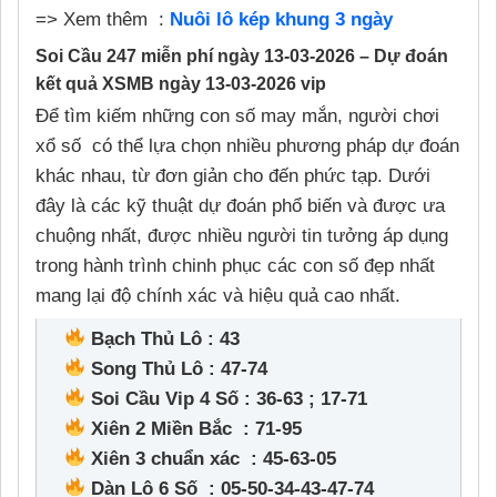
=> Xem thêm :
Nuôi lô kép khung 3 ngày
Soi Cầu 247 miễn phí ngày 13-03-2026
– Dự đoán
kết quả XSMB ngày 13-03-2026 vip
Để tìm kiếm những con số may mắn, người chơi
xổ số có thể lựa chọn nhiều phương pháp dự đoán
khác nhau, từ đơn giản cho đến phức tạp. Dưới
đây là các kỹ thuật dự đoán phổ biến và được ưa
chuộng nhất, được nhiều người tin tưởng áp dụng
trong hành trình chinh phục các con số đẹp nhất
mang lại độ chính xác và hiệu quả cao nhất.
Bạch Thủ Lô : 43
Song Thủ Lô : 47-74
Soi Cầu Vip 4 Số : 36-63 ; 17-71
Xiên 2 Miền Bắc : 71-95
Xiên 3 chuẩn xác : 45-63-05
Dàn Lô 6 Số : 05-50-34-43-47-74