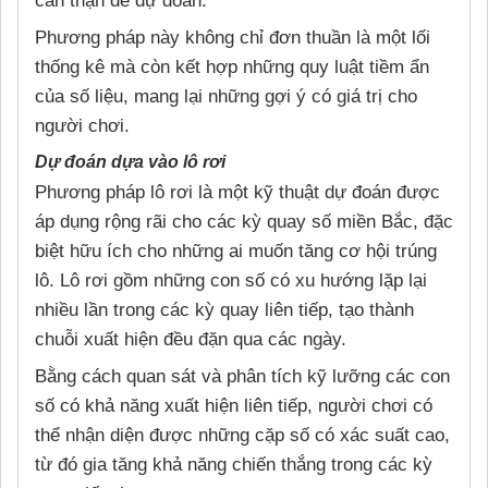
cẩn thận để dự đoán.
Phương pháp này không chỉ đơn thuần là một lối
thống kê mà còn kết hợp những quy luật tiềm ẩn
của số liệu, mang lại những gợi ý có giá trị cho
người chơi.
Dự đoán dựa vào lô rơi
Phương pháp lô rơi là một kỹ thuật dự đoán được
áp dụng rộng rãi cho các kỳ quay số miền Bắc, đặc
biệt hữu ích cho những ai muốn tăng cơ hội trúng
lô. Lô rơi gồm những con số có xu hướng lặp lại
nhiều lần trong các kỳ quay liên tiếp, tạo thành
chuỗi xuất hiện đều đặn qua các ngày.
Bằng cách quan sát và phân tích kỹ lưỡng các con
số có khả năng xuất hiện liên tiếp, người chơi có
thể nhận diện được những cặp số có xác suất cao,
từ đó gia tăng khả năng chiến thắng trong các kỳ