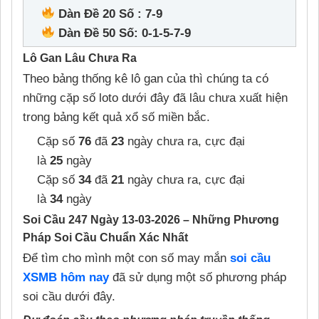
Dàn Đề 20 Số : 7-9
Dàn Đề 50 Số: 0-1-5-7-9
Lô Gan Lâu Chưa Ra
Theo bảng thống kê lô gan của thì chúng ta có
những cặp số loto dưới đây đã lâu chưa xuất hiện
trong bảng kết quả xổ số miền bắc.
Cặp số
76
đã
23
ngày chưa ra, cực đại
là
25
ngày
Cặp số
34
đã
21
ngày chưa ra, cực đại
là
34
ngày
Soi Cầu 247 Ngày 13-03-2026 – Những Phương
Pháp Soi Cầu Chuẩn Xác Nhất
Để tìm cho mình một con số may mắn
soi cầu
XSMB hôm nay
đã sử dụng một số phương pháp
soi cầu dưới đây.