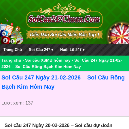
Trang Chủ
Soi Cầu 247 ▾
Nuôi Lô 247 ▾
Trang chủ
›
Soi cầu XSMB hôm nay
›
Soi Cầu 247 Ngày 21-02-
2026 – Soi Cầu Rồng Bạch Kim Hôm Nay
Soi Cầu 247 Ngày 21-02-2026 – Soi Cầu Rồng
Bạch Kim Hôm Nay
Lượt xem:
137
Soi cầu 247 Ngày 20-02-2026
–
Soi cầu dự đoán