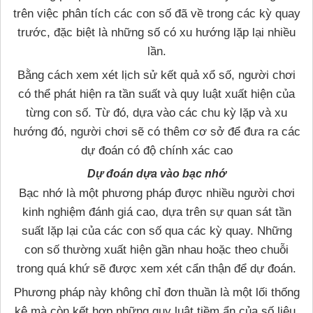
trên việc phân tích các con số đã về trong các kỳ quay
trước, đặc biệt là những số có xu hướng lặp lại nhiều
lần.
Bằng cách xem xét lịch sử kết quả xổ số, người chơi
có thể phát hiện ra tần suất và quy luật xuất hiện của
từng con số. Từ đó, dựa vào các chu kỳ lặp và xu
hướng đó, người chơi sẽ có thêm cơ sở để đưa ra các
dự đoán có độ chính xác cao
Dự đoán dựa vào bạc nhớ
Bạc nhớ là một phương pháp được nhiều người chơi
kinh nghiệm đánh giá cao, dựa trên sự quan sát tần
suất lặp lại của các con số qua các kỳ quay. Những
con số thường xuất hiện gần nhau hoặc theo chuỗi
trong quá khứ sẽ được xem xét cẩn thận để dự đoán.
Phương pháp này không chỉ đơn thuần là một lối thống
kê mà còn kết hợp những quy luật tiềm ẩn của số liệu,