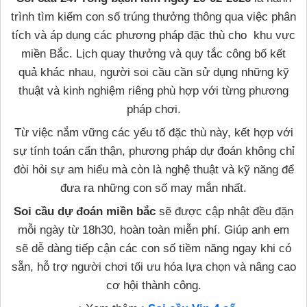
trình tìm kiếm con số trúng thưởng thông qua việc phân
tích và áp dụng các phương pháp đặc thù cho khu vực
miền Bắc. Lịch quay thưởng và quy tắc công bố kết
quả khác nhau, người soi cầu cần sử dụng những kỹ
thuật và kinh nghiệm riêng phù hợp với từng phương
pháp chơi.
Từ việc nắm vững các yếu tố đặc thù này, kết hợp với
sự tính toán cẩn thận, phương pháp dự đoán không chỉ
đòi hỏi sự am hiểu mà còn là nghệ thuật và kỹ năng để
đưa ra những con số may mắn nhất.
Soi cầu dự đoán miền bắc
sẽ được cập nhật đều đặn
mỗi ngày từ 18h30, hoàn toàn miễn phí. Giúp anh em
sẽ dễ dàng tiếp cận các con số tiềm năng ngay khi có
sẵn, hỗ trợ người chơi tối ưu hóa lựa chọn và nâng cao
cơ hội thành công.