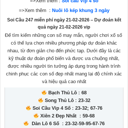
=>Xem thêm :
Soi cầu Vip 4 số
=>Xem thêm :
Nuôi lô kép khung 3 ngày
Soi Cầu 247 miễn phí ngày 21-02-2026
– Dự đoán kết
quả ngày 21-02-2026 vip
Để tìm kiếm những con số may mắn, người chơi xổ số
có thể lựa chọn nhiều phương pháp dự đoán khác
nhau, từ đơn giản cho đến phức tạp. Dưới đây là các
kỹ thuật dự đoán phổ biến và được ưa chuộng nhất,
được nhiều người tin tưởng áp dụng trong hành trình
chinh phục các con số đẹp nhất mang lại độ chính xác
và hiệu quả cao nhất
Bạch Thủ Lô : 68
Song Thủ Lô : 23-32
Soi Cầu Vip 4 Số : 23-32; 67-76
Xiên 2 Đẹp Nhất : 59-68
Dàn Lô 6 Số : 23-32-59-95-67-76