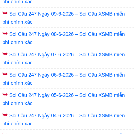
phí chính xác
Soi Cầu 247 Ngày 09-6-2026 – Soi Cầu XSMB miễn
phí chính xác
Soi Cầu 247 Ngày 08-6-2026 – Soi Cầu XSMB miễn
phí chính xác
Soi Cầu 247 Ngày 07-6-2026 – Soi Cầu XSMB miễn
phí chính xác
Soi Cầu 247 Ngày 06-6-2026 – Soi Cầu XSMB miễn
phí chính xác
Soi Cầu 247 Ngày 05-6-2026 – Soi Cầu XSMB miễn
phí chính xác
Soi Cầu 247 Ngày 04-6-2026 – Soi Cầu XSMB miễn
phí chính xác