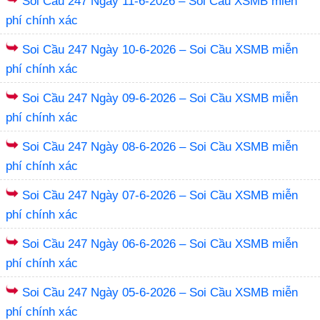
Soi Cầu 247 Ngày 11-6-2026 – Soi Cầu XSMB miễn
k
phí chính xác
Soi Cầu 247 Ngày 10-6-2026 – Soi Cầu XSMB miễn
phí chính xác
Soi Cầu 247 Ngày 09-6-2026 – Soi Cầu XSMB miễn
phí chính xác
Soi Cầu 247 Ngày 08-6-2026 – Soi Cầu XSMB miễn
phí chính xác
Soi Cầu 247 Ngày 07-6-2026 – Soi Cầu XSMB miễn
phí chính xác
Soi Cầu 247 Ngày 06-6-2026 – Soi Cầu XSMB miễn
phí chính xác
Soi Cầu 247 Ngày 05-6-2026 – Soi Cầu XSMB miễn
phí chính xác