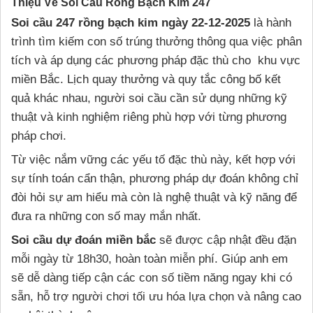
Thiệu Về Soi Cầu Rồng Bạch Kim 247
Soi cầu 247 rồng bạch kim ngày 22-12-2025
là hành
trình tìm kiếm con số trúng thưởng thông qua việc phân
tích và áp dụng các phương pháp đặc thù cho khu vực
miền Bắc. Lịch quay thưởng và quy tắc công bố kết
quả khác nhau, người soi cầu cần sử dụng những kỹ
thuật và kinh nghiệm riêng phù hợp với từng phương
pháp chơi.
Từ việc nắm vững các yếu tố đặc thù này, kết hợp với
sự tính toán cẩn thận, phương pháp dự đoán không chỉ
đòi hỏi sự am hiểu mà còn là nghệ thuật và kỹ năng để
đưa ra những con số may mắn nhất.
Soi cầu dự đoán miền bắc
sẽ được cập nhật đều đặn
mỗi ngày từ 18h30, hoàn toàn miễn phí. Giúp anh em
sẽ dễ dàng tiếp cận các con số tiềm năng ngay khi có
sẵn, hỗ trợ người chơi tối ưu hóa lựa chọn và nâng cao