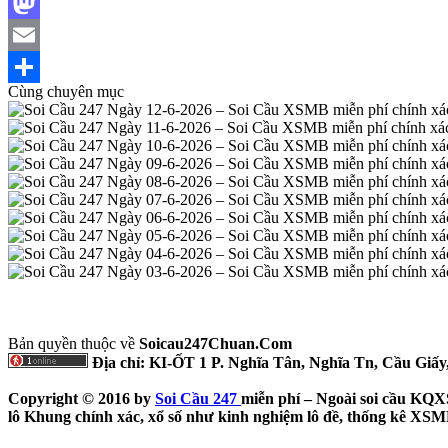
Facebook
Mastodon
Email
Cùng chuyên mục
Share
Bản quyền thuộc về
Soicau247Chuan.Com
Địa chỉ:
KI-ỐT 1 P. Nghĩa Tân, Nghĩa Tn, Cầu Giấy
Copyright © 2016 by
Soi Cầu 247
miễn phí – Ngoài soi cầu KQ
lô Khung chính xác, xổ số như kinh nghiệm lô đề, thống kê XSMB,