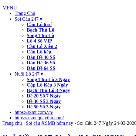
MENU
Trang Chủ
Soi Cầu 247 ▾
Cầu Lô 6 số
Bạch Thủ Lô
Song Thủ Lô
Lô 4 Số VIP
Cầu Lô Xiên 2
Cầu Lô kép
Dàn Đề 40 Số
Dàn Đề 36 Số
Dàn Đề 64 Số
Nuôi Lô 247 ▾
Song Thủ Lô 3 Ngày
Cặp Lô Kép 3 Ngày
Bạch Thủ Lô 3 Ngày
Đề 20 Số 7 Ngày
Đề 36 Số 3 Ngày
Đề 50 Số 3 Ngày
https://sxmt.com.vn/
https://xsmnquaythu.com/
Trang chủ
›
Soi cầu XSMB hôm nay
›
Soi Cầu 247 Ngày 24-03-202