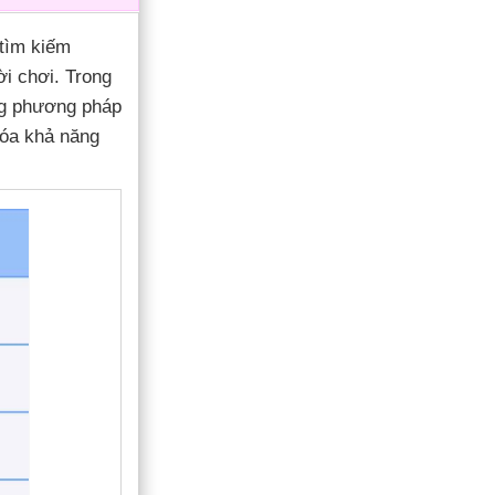
 tìm kiếm
i chơi. Trong
ng phương pháp
hóa khả năng