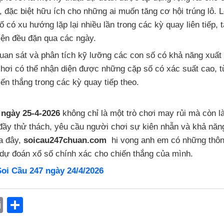
 đặc biệt hữu ích cho những ai muốn tăng cơ hội trúng lô. 
 có xu hướng lặp lại nhiều lần trong các kỳ quay liên tiếp, 
iện đều đặn qua các ngày.
an sát và phân tích kỹ lưỡng các con số có khả năng xuất 
chơi có thể nhận diện được những cặp số có xác suất cao, t
ến thắng trong các kỳ quay tiếp theo.
 ngày 25-4-2026
không chỉ là một trò chơi may rủi mà còn l
, đầy thử thách, yêu cầu người chơi sự kiên nhẫn và khả năn
a đây,
soicau247chuan.com
hi vọng anh em có những thôn
dự đoán xổ số chính xác cho chiến thắng của mình.
Soi Cầu 247 ngày 24/4/2026
E
S
m
h