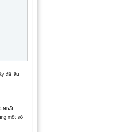
ây đã lâu
c Nhất
ụng một số