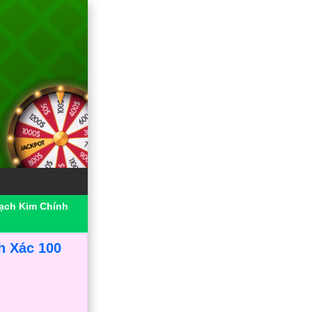
Bạch Kim Chính
h Xác 100