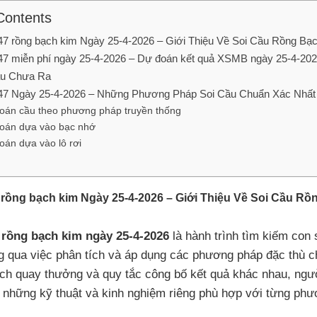
Contents
47 rồng bạch kim Ngày 25-4-2026 – Giới Thiệu Về Soi Cầu Rồng Bạ
47 miễn phí ngày 25-4-2026 – Dự đoán kết quả XSMB ngày 25-4-202
âu Chưa Ra
47 Ngày 25-4-2026 – Những Phương Pháp Soi Cầu Chuẩn Xác Nhất
oán cầu theo phương pháp truyền thống
oán dựa vào bạc nhớ
oán dựa vào lô rơi
 rồng bạch kim Ngày 25-4-2026 – Giới Thiệu Về Soi Cầu R
 rồng bạch kim ngày 25-4-2026
là hành trình tìm kiếm con 
g qua việc phân tích và áp dụng các phương pháp đặc thù 
ịch quay thưởng và quy tắc công bố kết quả khác nhau, ngư
 những kỹ thuật và kinh nghiệm riêng phù hợp với từng ph