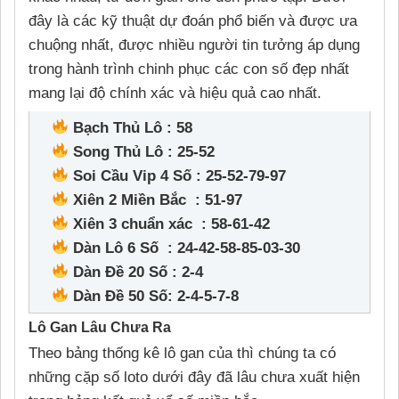
đây là các kỹ thuật dự đoán phổ biến và được ưa
chuộng nhất, được nhiều người tin tưởng áp dụng
trong hành trình chinh phục các con số đẹp nhất
mang lại độ chính xác và hiệu quả cao nhất.
Bạch Thủ Lô : 58
Song Thủ Lô : 25-52
Soi Cầu Vip 4 Số :
25-52-79-97
Xiên 2 Miền Bắc : 51-97
Xiên 3 chuẩn xác : 58-61-42
Dàn Lô 6 Số : 24-42-58-85-03-30
Dàn Đề 20 Số : 2-4
Dàn Đề 50 Số: 2-4-5-7-8
Lô Gan Lâu Chưa Ra
Theo bảng thống kê lô gan của thì chúng ta có
những cặp số loto dưới đây đã lâu chưa xuất hiện