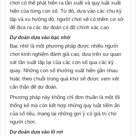
chơi có thể phát hiện ra tần suất và quy luật xuất
hiện của từng con số. Từ đó, dựa vào các chu kỳ
lặp và xu hướng đó, người chơi sẽ có thêm cơ sở
để đưa ra các dự đoán có độ chính xác cao
Dự đoán dựa vào bạc nhớ
Bạc nhớ là một phương pháp được nhiều người
chơi kinh nghiệm đánh giá cao, dựa trên sự quan
sát tần suất lặp lại của các con số qua các kỳ
quay. Những con số thường xuất hiện gần nhau
hoặc theo chuỗi trong quá khứ sẽ được xem xét
cẩn thận để dự đoán.
Phương pháp này không chỉ đơn thuần là một lối
thống kê mà còn kết hợp những quy luật tiềm ẩn
của số liệu, mang lại những gợi ý có giá trị cho
người chơi.
Dự đoán dựa vào lô rơi