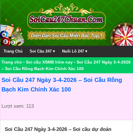
Trang Chủ
Soi Cầu 247 ▾
Nuôi Lô 247 ▾
Trang chủ
›
Soi cầu XSMB hôm nay
›
Soi Cầu 247 Ngày 3-4-2026
– Soi Cầu Rồng Bạch Kim Chính Xác 100
Soi Cầu 247 Ngày 3-4-2026 – Soi Cầu Rồng
Bạch Kim Chính Xác 100
Lượt xem:
113
Soi Cầu 247 Ngày 3-4-2026 – Soi cầu dự đoán