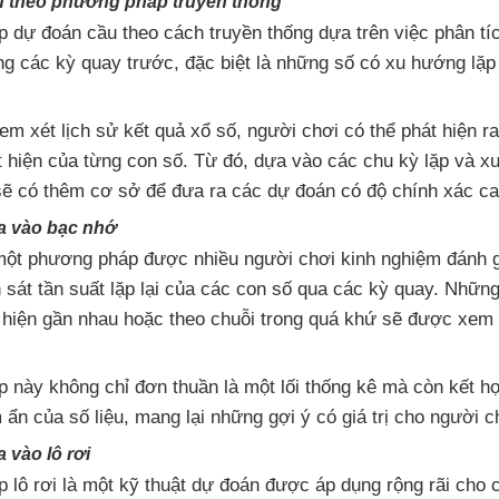
 theo phương pháp truyền thống
 dự đoán cầu theo cách truyền thống dựa trên việc phân tí
ng các kỳ quay trước, đặc biệt là những số có xu hướng lặp 
m xét lịch sử kết quả xổ số, người chơi có thể phát hiện ra
t hiện của từng con số. Từ đó, dựa vào các chu kỳ lặp và x
sẽ có thêm cơ sở để đưa ra các dự đoán có độ chính xác c
a vào bạc nhớ
một phương pháp được nhiều người chơi kinh nghiệm đánh g
 sát tần suất lặp lại của các con số qua các kỳ quay. Nhữn
 hiện gần nhau hoặc theo chuỗi trong quá khứ sẽ được xem 
 này không chỉ đơn thuần là một lối thống kê mà còn kết 
m ẩn của số liệu, mang lại những gợi ý có giá trị cho người c
 vào lô rơi
lô rơi là một kỹ thuật dự đoán được áp dụng rộng rãi cho 