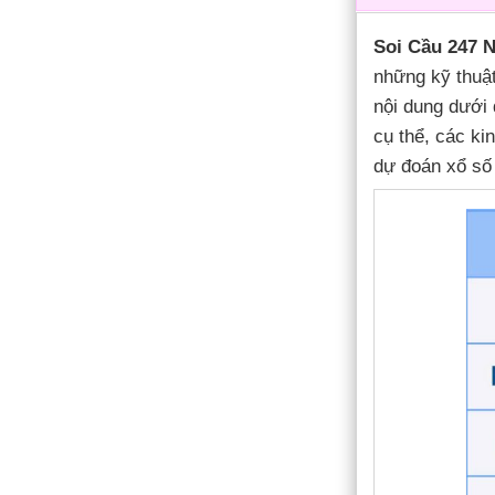
Soi Cầu 247 
những kỹ thuậ
nội dung dưới
cụ thể, các k
dự đoán xổ số