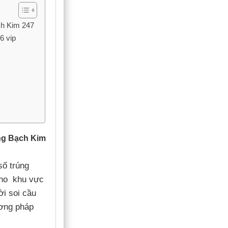
ch Kim 247
6 vip
ồng Bạch Kim
số trúng
cho khu vực
ời soi cầu
ương pháp