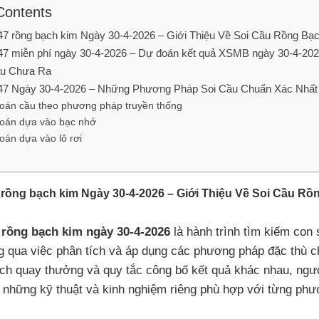
Contents
47 rồng bạch kim Ngày 30-4-2026 – Giới Thiệu Về Soi Cầu Rồng Bạ
47 miễn phí ngày 30-4-2026 – Dự đoán kết quả XSMB ngày 30-4-202
âu Chưa Ra
47 Ngày 30-4-2026 – Những Phương Pháp Soi Cầu Chuẩn Xác Nhất
oán cầu theo phương pháp truyền thống
oán dựa vào bạc nhớ
oán dựa vào lô rơi
 rồng bạch kim Ngày 30-4-2026 – Giới Thiệu Về Soi Cầu R
 rồng bạch kim ngày 30-4-2026
là hành trình tìm kiếm con 
g qua việc phân tích và áp dụng các phương pháp đặc thù 
ịch quay thưởng và quy tắc công bố kết quả khác nhau, ngư
 những kỹ thuật và kinh nghiệm riêng phù hợp với từng ph