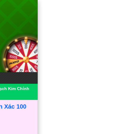
Bạch Kim Chính
h Xác 100