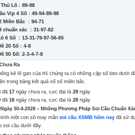
Thủ Lô : 89-98
ầu Vip 4 Số : 49-94-89-98
2 Miền Bắc : 94-71
3 chuẩn xác : 31-97-82
ô 6 Số : 13-31-79-97-56-65
ề 20 Số : 4-8
ề 50 Số: 2-3-4-7-8
 Chưa Ra
ống kê lô gan của thì chúng ta có những cặp số loto dưới đ
ện trong bảng kết quả xổ số miền bắc.
3
đã
17
ngày chưa ra, cực đại là
29
ngày
0
đã
16
ngày chưa ra, cực đại là
28
ngày
 Ngày 30-4-2026 – Những Phương Pháp Soi Cầu Chuẩn Xá
 mình một con số may mắn
soi cầu XSMB hôm nay
đã sử d
 soi cầu dưới đây.