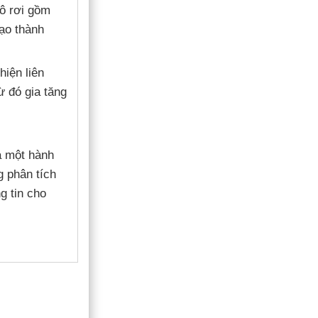
Lô rơi gồm
tạo thành
hiện liên
ừ đó gia tăng
à một hành
g phân tích
g tin cho