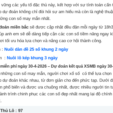
vững các yếu tố đặc thù này, kết hợp với sự tính toán cẩn 
 dự đoán không chỉ đòi hỏi sự am hiểu mà còn là nghệ thuậ
hững con số may mắn nhất.
 đoán miền bắc
sẽ được cập nhật đều đặn mỗi ngày từ 18h3
úp anh em sẽ dễ dàng tiếp cận các con số tiềm năng ngay k
ơi tối ưu hóa lựa chọn và nâng cao cơ hội thành công.
 :
Nuôi dàn đề 25 số khung 2 ngày
m :
Nuôi lô kép khung 3 ngày
 miễn phí ngày 30-4-2026
– Dự đoán kết quả XSMB ngày 30-
 những con số may mắn, người chơi xổ số có thể lựa chọn 
 dự đoán khác nhau, từ đơn giản cho đến phức tạp. Dưới đ
án phổ biến và được ưa chuộng nhất, được nhiều người tin 
ành trình chinh phục các con số đẹp nhất mang lại độ chính
.
Thủ Lô : 97