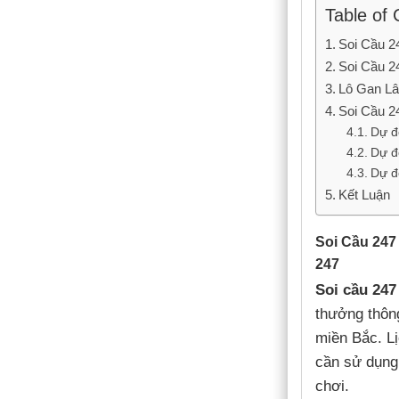
Table of 
Soi Cầu 2
Soi Cầu 2
Lô Gan L
Soi Cầu 2
Dự đ
Dự đ
Dự đ
Kết Luận
Soi Cầu 247
247
Soi cầu 247
thưởng thôn
miền Bắc. L
cần sử dụng
chơi.