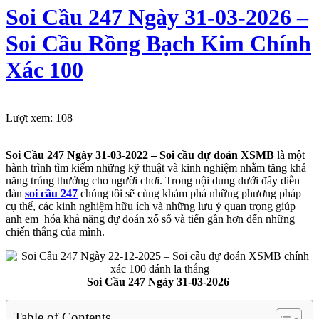
Soi Cầu 247 Ngày 31-03-2026 –
Soi Cầu Rồng Bạch Kim Chính
Xác 100
Lượt xem:
108
Soi Cầu 247 Ngày 31-03-2022 – Soi cầu dự đoán XSMB
là một
hành trình tìm kiếm những kỹ thuật và kinh nghiệm nhằm tăng khả
năng trúng thưởng cho người chơi. Trong nội dung dưới đây diễn
đàn
soi cầu 247
chúng tôi sẽ cùng khám phá những phương pháp
cụ thể, các kinh nghiệm hữu ích và những lưu ý quan trọng giúp
anh em hóa khả năng dự đoán xổ số và tiến gần hơn đến những
chiến thắng của mình.
Soi Cầu 247 Ngày 31-03-2026
Table of Contents