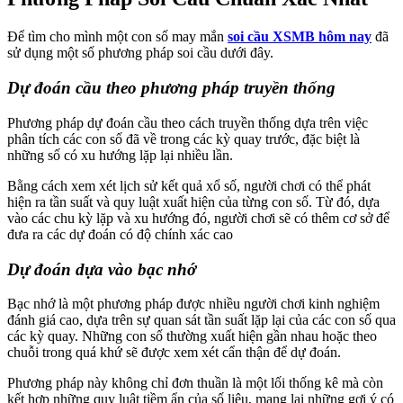
Để tìm cho mình một con số may mắn
soi cầu XSMB hôm nay
đã
sử dụng một số phương pháp soi cầu dưới đây.
Dự đoán cầu theo phương pháp truyền thống
Phương pháp dự đoán cầu theo cách truyền thống dựa trên việc
phân tích các con số đã về trong các kỳ quay trước, đặc biệt là
những số có xu hướng lặp lại nhiều lần.
Bằng cách xem xét lịch sử kết quả xổ số, người chơi có thể phát
hiện ra tần suất và quy luật xuất hiện của từng con số. Từ đó, dựa
vào các chu kỳ lặp và xu hướng đó, người chơi sẽ có thêm cơ sở để
đưa ra các dự đoán có độ chính xác cao
Dự đoán dựa vào bạc nhớ
Bạc nhớ là một phương pháp được nhiều người chơi kinh nghiệm
đánh giá cao, dựa trên sự quan sát tần suất lặp lại của các con số qua
các kỳ quay. Những con số thường xuất hiện gần nhau hoặc theo
chuỗi trong quá khứ sẽ được xem xét cẩn thận để dự đoán.
Phương pháp này không chỉ đơn thuần là một lối thống kê mà còn
kết hợp những quy luật tiềm ẩn của số liệu, mang lại những gợi ý có