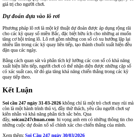
giá trị cho người chơi.
Dự đoán dựa vào lô rơi
Phương pháp lô rơi là một kỹ thuật dự đoán được áp dụng rộng rãi
cho các kỳ quay số miền Bắc, đặc biệt hữu ích cho những ai muốn
tăng cơ hội trúng lô. Lô rơi gồm những con số có xu hướng lặp lại
nhiều lần trong các kỳ quay liên tiếp, tạo thành chuỗi xuất hiện đều
đặn qua các ngày.
Bằng cách quan sát và phân tích kỹ lưỡng các con số có khả năng
xuất hiện liên tiếp, người chơi có thể nhận diện được những cặp số
có xác suất cao, từ đó gia tăng khả năng chiến thắng trong các kỳ
quay tiếp theo.
Kết Luận
Soi cầu 247 ngày 31-03-2026
không chỉ là một trò chơi may rủi mà
còn là một hành trình thú vị, đầy thử thách, yêu cầu người chơi sự
kiên nhẫn và khả năng phân tích sắc bén. Qua
đây,
soicau247chuan.com
hi vọng anh em có những thông tin cho
những cuộc dự đoán xổ số chính xác cho chiến thắng của mình.
Xem thêm:
Soi Cầu 247 ngày 30/03/2026