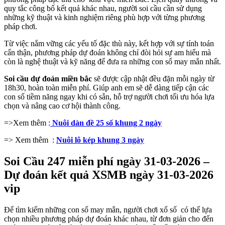
quy tắc công bố kết quả khác nhau, người soi cầu cần sử dụng
những kỹ thuật và kinh nghiệm riêng phù hợp với từng phương
pháp chơi.
Từ việc nắm vững các yếu tố đặc thù này, kết hợp với sự tính toán
cẩn thận, phương pháp dự đoán không chỉ đòi hỏi sự am hiểu mà
còn là nghệ thuật và kỹ năng để đưa ra những con số may mắn nhất.
Soi cầu dự đoán miền bắc
sẽ được cập nhật đều đặn mỗi ngày từ
18h30, hoàn toàn miễn phí. Giúp anh em sẽ dễ dàng tiếp cận các
con số tiềm năng ngay khi có sẵn, hỗ trợ người chơi tối ưu hóa lựa
chọn và nâng cao cơ hội thành công.
=>Xem thêm :
Nuôi dàn đề 25 số khung 2 ngày
=> Xem thêm :
Nuôi lô kép khung 3 ngày
Soi Cầu 247 miễn phí ngày 31-03-2026
–
Dự đoán kết quả XSMB ngày 31-03-2026
vip
Để tìm kiếm những con số may mắn, người chơi xổ số có thể lựa
chọn nhiều phương pháp dự đoán khác nhau, từ đơn giản cho đến