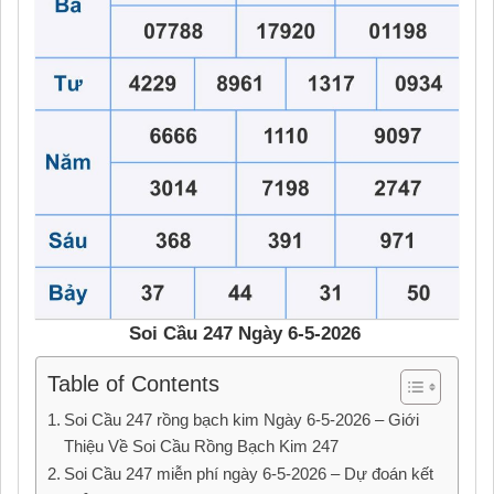
Soi Cầu 247 Ngày 6-5-2026
Table of Contents
Soi Cầu 247 rồng bạch kim Ngày 6-5-2026 – Giới
Thiệu Về Soi Cầu Rồng Bạch Kim 247
Soi Cầu 247 miễn phí ngày 6-5-2026 – Dự đoán kết