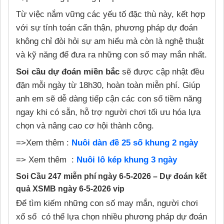
Từ việc nắm vững các yếu tố đặc thù này, kết hợp
với sự tính toán cẩn thận, phương pháp dự đoán
không chỉ đòi hỏi sự am hiểu mà còn là nghệ thuật
và kỹ năng để đưa ra những con số may mắn nhất.
Soi cầu dự đoán miền bắc
sẽ được cập nhật đều
đặn mỗi ngày từ 18h30, hoàn toàn miễn phí. Giúp
anh em sẽ dễ dàng tiếp cận các con số tiềm năng
ngay khi có sẵn, hỗ trợ người chơi tối ưu hóa lựa
chọn và nâng cao cơ hội thành công.
=>Xem thêm :
Nuôi dàn đề 25 số khung 2 ngày
=> Xem thêm :
Nuôi lô kép khung 3 ngày
Soi Cầu 247 miễn phí ngày 6-5-2026
– Dự đoán kết
quả XSMB ngày 6-5-2026 vip
Để tìm kiếm những con số may mắn, người chơi
xổ số có thể lựa chọn nhiều phương pháp dự đoán