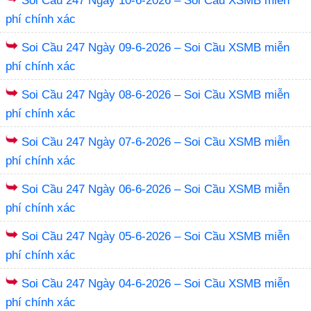
Soi Cầu 247 Ngày 10-6-2026 – Soi Cầu XSMB miễn
phí chính xác
Soi Cầu 247 Ngày 09-6-2026 – Soi Cầu XSMB miễn
phí chính xác
Soi Cầu 247 Ngày 08-6-2026 – Soi Cầu XSMB miễn
phí chính xác
Soi Cầu 247 Ngày 07-6-2026 – Soi Cầu XSMB miễn
phí chính xác
Soi Cầu 247 Ngày 06-6-2026 – Soi Cầu XSMB miễn
phí chính xác
Soi Cầu 247 Ngày 05-6-2026 – Soi Cầu XSMB miễn
phí chính xác
Soi Cầu 247 Ngày 04-6-2026 – Soi Cầu XSMB miễn
phí chính xác