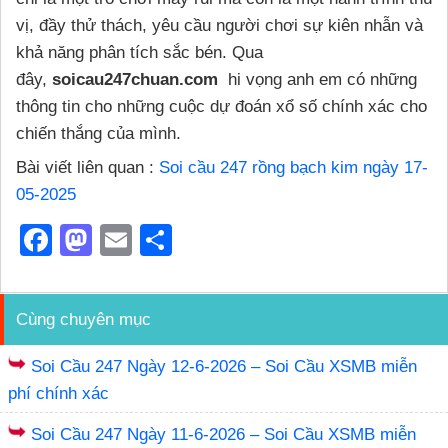
vị, đầy thử thách, yêu cầu người chơi sự kiên nhẫn và
khả năng phân tích sắc bén. Qua
đây,
soicau247chuan.com
hi vọng anh em có những
thông tin cho những cuộc dự đoán xổ số chính xác cho
chiến thắng của mình.
Bài viết liên quan :
Soi cầu 247 rồng bạch kim ngày 17-
05-2025
F
M
E
S
a
a
m
h
c
st
ail
ar
Cùng chuyên mục
e
o
e
b
d
Soi Cầu 247 Ngày 12-6-2026 – Soi Cầu XSMB miễn
o
o
phí chính xác
o
n
Soi Cầu 247 Ngày 11-6-2026 – Soi Cầu XSMB miễn