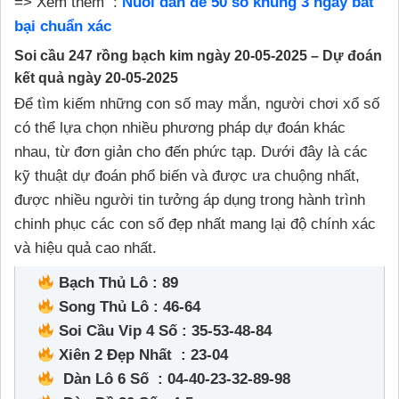
=> Xem thêm :
Nuôi dàn đề 50 số khung 3 ngày bất
bại chuẩn xác
Soi cầu 247 rồng bạch kim ngày 20-05-2025 – Dự đoán
kết quả ngày 20-05-2025
Để tìm kiếm những con số may mắn, người chơi xổ số
có thể lựa chọn nhiều phương pháp dự đoán khác
nhau, từ đơn giản cho đến phức tạp. Dưới đây là các
kỹ thuật dự đoán phổ biến và được ưa chuộng nhất,
được nhiều người tin tưởng áp dụng trong hành trình
chinh phục các con số đẹp nhất mang lại độ chính xác
và hiệu quả cao nhất.
Bạch Thủ Lô : 89
Song Thủ Lô : 46-64
Soi Cầu Vip 4 Số : 35-53-48-84
Xiên 2 Đẹp Nhất : 23-04
Dàn Lô 6 Số : 04-40-23-32-89-98