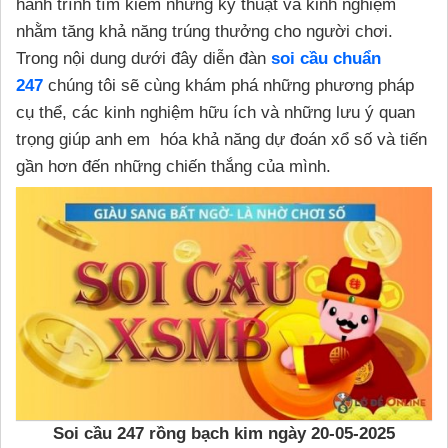
hành trình tìm kiếm những kỹ thuật và kinh nghiệm
nhằm tăng khả năng trúng thưởng cho người chơi.
Trong nội dung dưới đây diễn đàn
soi cầu chuẩn
247
chúng tôi sẽ cùng khám phá những phương pháp
cụ thể, các kinh nghiệm hữu ích và những lưu ý quan
trọng giúp anh em hóa khả năng dự đoán xổ số và tiến
gần hơn đến những chiến thắng của mình.
Soi cầu 247 rồng bạch kim ngày 20-05-2025