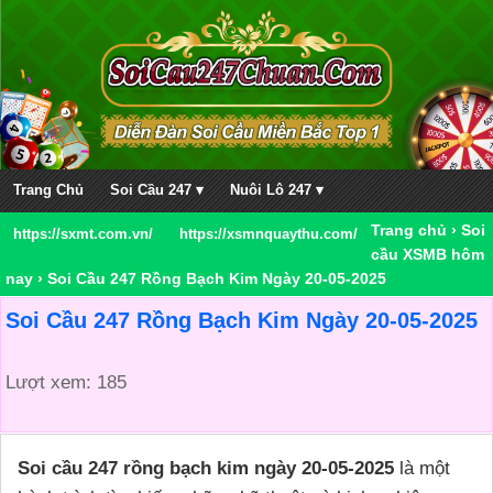
Trang Chủ
Soi Cầu 247 ▾
Nuôi Lô 247 ▾
Trang chủ
›
Soi
https://sxmt.com.vn/
https://xsmnquaythu.com/
cầu XSMB hôm
nay
›
Soi Cầu 247 Rồng Bạch Kim Ngày 20-05-2025
Soi Cầu 247 Rồng Bạch Kim Ngày 20-05-2025
Lượt xem:
185
Soi cầu 247 rồng bạch kim ngày 20-05-2025
là một