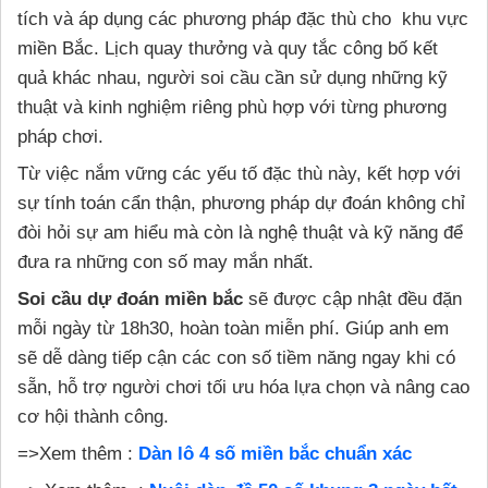
tích và áp dụng các phương pháp đặc thù cho khu vực
miền Bắc. Lịch quay thưởng và quy tắc công bố kết
quả khác nhau, người soi cầu cần sử dụng những kỹ
thuật và kinh nghiệm riêng phù hợp với từng phương
pháp chơi.
Từ việc nắm vững các yếu tố đặc thù này, kết hợp với
sự tính toán cẩn thận, phương pháp dự đoán không chỉ
đòi hỏi sự am hiểu mà còn là nghệ thuật và kỹ năng để
đưa ra những con số may mắn nhất.
Soi cầu dự đoán miền bắc
sẽ được cập nhật đều đặn
mỗi ngày từ 18h30, hoàn toàn miễn phí. Giúp anh em
sẽ dễ dàng tiếp cận các con số tiềm năng ngay khi có
sẵn, hỗ trợ người chơi tối ưu hóa lựa chọn và nâng cao
cơ hội thành công.
=>Xem thêm :
Dàn lô 4 số miền bắc chuẩn xác