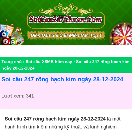
Trang Chủ
Soi Cầu 247 ▾
Nuôi Lô 247 ▾
Trang chủ
›
Soi cầu XSMB hôm nay
›
Soi cầu 247 rồng bạch kim
ngày 28-12-2024
Soi cầu 247 rồng bạch kim ngày 28-12-2024
Lượt xem:
341
Soi cầu 247 rồng bạch kim ngày 28-12-2024
là một
hành trình tìm kiếm những kỹ thuật và kinh nghiệm