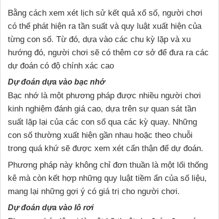
Bằng cách xem xét lịch sử kết quả xổ số, người chơi
có thể phát hiện ra tần suất và quy luật xuất hiện của
từng con số. Từ đó, dựa vào các chu kỳ lặp và xu
hướng đó, người chơi sẽ có thêm cơ sở để đưa ra các
dự đoán có độ chính xác cao
Dự đoán dựa vào bạc nhớ
Bạc nhớ là một phương pháp được nhiều người chơi
kinh nghiệm đánh giá cao, dựa trên sự quan sát tần
suất lặp lại của các con số qua các kỳ quay. Những
con số thường xuất hiện gần nhau hoặc theo chuỗi
trong quá khứ sẽ được xem xét cẩn thận để dự đoán.
Phương pháp này không chỉ đơn thuần là một lối thống
kê mà còn kết hợp những quy luật tiềm ẩn của số liệu,
mang lại những gợi ý có giá trị cho người chơi.
Dự đoán dựa vào lô rơi