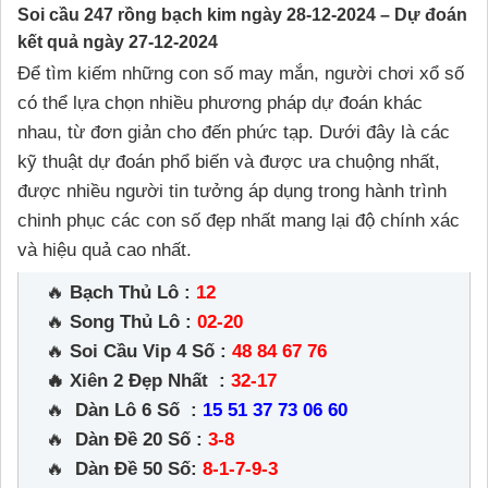
Soi cầu 247 rồng bạch kim ngày 28-12-2024 – Dự đoán
kết quả ngày 27-12-2024
Để tìm kiếm những con số may mắn, người chơi xổ số
có thể lựa chọn nhiều phương pháp dự đoán khác
nhau, từ đơn giản cho đến phức tạp. Dưới đây là các
kỹ thuật dự đoán phổ biến và được ưa chuộng nhất,
được nhiều người tin tưởng áp dụng trong hành trình
chinh phục các con số đẹp nhất mang lại độ chính xác
và hiệu quả cao nhất.
🔥
Bạch Thủ Lô :
12
🔥
Song Thủ Lô :
02-20
🔥
Soi Cầu Vip 4 Số :
48 84 67 76
🔥 Xiên 2 Đẹp Nhất :
32-17
🔥
Dàn Lô 6 Số :
15 51 37 73 06 60
🔥
Dàn Đề 20 Số :
3-8
🔥
Dàn Đề 50 Số:
8-1-7-9-3