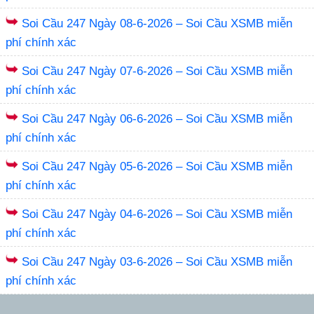
Soi Cầu 247 Ngày 08-6-2026 – Soi Cầu XSMB miễn
phí chính xác
Soi Cầu 247 Ngày 07-6-2026 – Soi Cầu XSMB miễn
phí chính xác
Soi Cầu 247 Ngày 06-6-2026 – Soi Cầu XSMB miễn
phí chính xác
Soi Cầu 247 Ngày 05-6-2026 – Soi Cầu XSMB miễn
phí chính xác
Soi Cầu 247 Ngày 04-6-2026 – Soi Cầu XSMB miễn
phí chính xác
Soi Cầu 247 Ngày 03-6-2026 – Soi Cầu XSMB miễn
phí chính xác