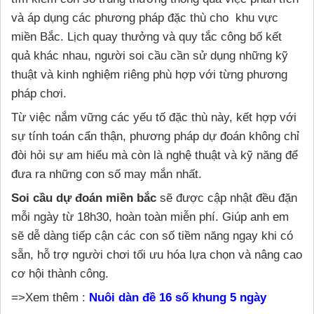
và áp dụng các phương pháp đặc thù cho khu vực
miền Bắc. Lịch quay thưởng và quy tắc công bố kết
quả khác nhau, người soi cầu cần sử dụng những kỹ
thuật và kinh nghiệm riêng phù hợp với từng phương
pháp chơi.
Từ việc nắm vững các yếu tố đặc thù này, kết hợp với
sự tính toán cẩn thận, phương pháp dự đoán không chỉ
đòi hỏi sự am hiểu mà còn là nghệ thuật và kỹ năng để
đưa ra những con số may mắn nhất.
Soi cầu dự đoán miền bắc
sẽ được cập nhật đều đặn
mỗi ngày từ 18h30, hoàn toàn miễn phí. Giúp anh em
sẽ dễ dàng tiếp cận các con số tiềm năng ngay khi có
sẵn, hỗ trợ người chơi tối ưu hóa lựa chọn và nâng cao
cơ hội thành công.
=>Xem thêm :
Nuôi dàn đề 16 số khung 5 ngày