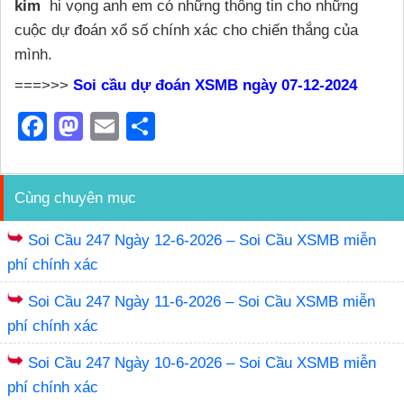
kim
hi vọng anh em có những thông tin cho những
cuộc dự đoán xổ số chính xác cho chiến thắng của
mình.
===>>>
Soi cầu dự đoán XSMB ngày 07-12-2024
F
M
E
S
a
a
m
h
c
st
ail
ar
Cùng chuyên mục
e
o
e
b
d
Soi Cầu 247 Ngày 12-6-2026 – Soi Cầu XSMB miễn
o
o
phí chính xác
o
n
Soi Cầu 247 Ngày 11-6-2026 – Soi Cầu XSMB miễn
k
phí chính xác
Soi Cầu 247 Ngày 10-6-2026 – Soi Cầu XSMB miễn
phí chính xác