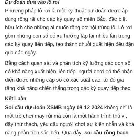
Dự đoán dựa vào lô rơi
Phương pháp lô rơi là một kỹ thuật dự đoán được áp
dụng rộng rãi cho các kỳ quay số miền Bắc, đặc biệt
hữu ích cho những ai muốn tăng cơ hội trúng lô. Lô rơi
gồm những con số có xu hướng lặp lại nhiều lần trong
các kỳ quay liên tiếp, tạo thành chuỗi xuất hiện đều đặn
qua các ngày.
Bằng cách quan sát và phân tích kỹ lưỡng các con số
có khả năng xuất hiện liên tiếp, người chơi có thể nhận
diện được những cặp số có xác suất cao, từ đó gia
tăng khả năng chiến thắng trong các kỳ quay tiếp theo.
Kết Luận
Soi cầu dự đoán XSMB ngày 08-12-2024
không chỉ là
một trò chơi may rủi mà còn là một hành trình thú vị,
đầy thử thách, yêu cầu người chơi sự kiên nhẫn và khả
năng phân tích sắc bén. Qua đây,
soi cầu rồng bạch