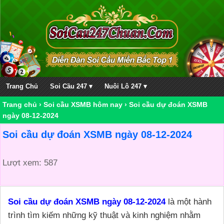
Trang Chủ
Soi Cầu 247 ▾
Nuôi Lô 247 ▾
Trang chủ
›
Soi cầu XSMB hôm nay
›
Soi cầu dự đoán XSMB
ngày 08-12-2024
Soi cầu dự đoán XSMB ngày 08-12-2024
Lượt xem:
587
Soi cầu dự đoán XSMB ngày 08-12-2024
là một hành
trình tìm kiếm những kỹ thuật và kinh nghiệm nhằm